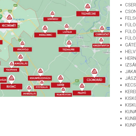
CSE
CSO
FELS
FÜL
FÜLÖ
FÜL
GÁT
HELV
HER
IZSÁ
JAK
JÁS
KEC
KER
KISK
KISK
KUN
KUN
KUN