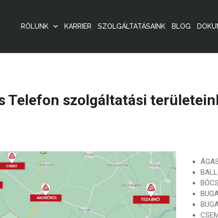
RÓLUNK
KARRIER
SZOLGÁLTATÁSAINK
BLOG
DOKU
 Telefon szolgáltatási területein
ÁGA
BAL
BÓC
BUG
BUG
CSE