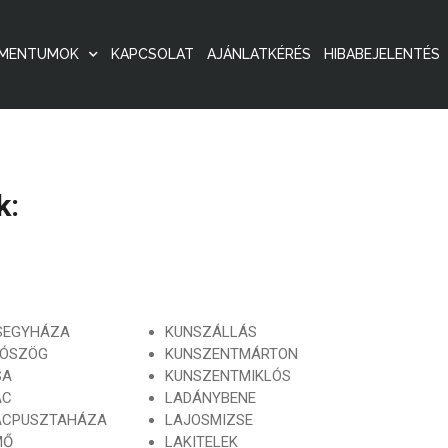
MENTUMOK
KAPCSOLAT
AJÁNLATKÉRÉS
HIBABEJELENTÉS
k:
SEGYHÁZA
KUNSZÁLLÁS
LÓSZÖG
KUNSZENTMÁRTON
SA
KUNSZENTMIKLÓS
AC
LADÁNYBENE
ACPUSZTAHÁZA
LAJOSMIZSE
MŐ
LAKITELEK