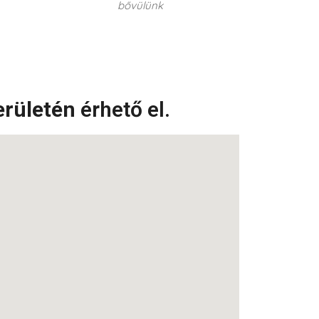
bővülünk
erületén
érhető el.