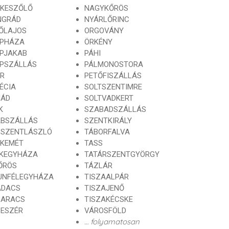
RKESZŐLŐ
NAGYKŐRÖS
NGRÁD
NYÁRLŐRINC
ŐLAJOS
ORGOVÁNY
ÖPHÁZA
ÖRKÉNY
PJAKAB
PÁHI
ÖPSZÁLLÁS
PÁLMONOSTORA
ÉR
PETŐFISZÁLLÁS
ÉCIA
SOLTSZENTIMRE
NÁD
SOLTVADKERT
K
SZABADSZÁLLÁS
ABSZÁLLÁS
SZENTKIRÁLY
ZSZENTLÁSZLÓ
TÁBORFALVA
SKEMÉT
TASS
EKEGYHÁZA
TATÁRSZENTGYÖRGY
ŐRÖS
TÁZLÁR
UNFÉLEGYHÁZA
TISZAALPÁR
ADACS
TISZAJENŐ
BARACS
TISZAKÉCSKE
PESZÉR
VÁROSFÖLD
…
folyamatosan