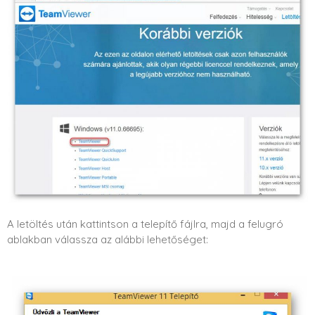
A letöltés után kattintson a telepítő fájlra, majd a felugró
ablakban válassza az alábbi lehetőséget: