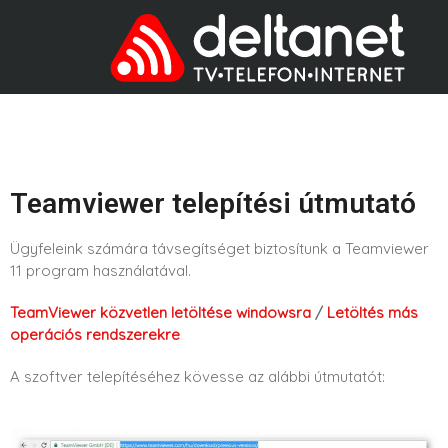
Teamviewer telepítési útmutató
Ügyfeleink számára távsegítséget biztosítunk a Teamviewer
11 program használatával.
TeamViewer közvetlen letöltése windowsra
/
Letöltés más
operációs rendszerekre
A szoftver telepítéséhez kövesse az alábbi útmutatót: