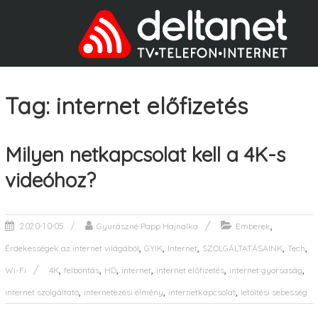
Tag: internet előfizetés
Milyen netkapcsolat kell a 4K-s
videóhoz?
,
Gyurászné Papp Hajnalka
Emberek
2020-10-05
,
,
,
,
,
Érdekességek az internet világából
GYIK
Internet
SZOLGÁLTATÁSAINK
Tech
,
,
,
,
,
,
Wi-Fi
4K
felbontás
HD
internet
internet előfizetés
internet gyorsaság
,
,
,
internet szolgáltató
internetezési élmény
internetkapcsolat
letöltési sebesség