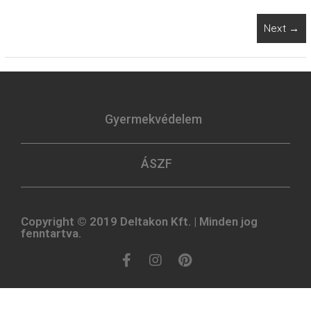
Next →
Gyermekvédelem
ÁSZF
Copyright © 2019 Deltakon Kft. | Minden jog
fenntartva.​