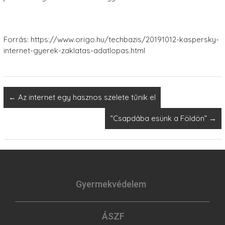
Forrás: https://www.origo.hu/techbazis/20191012-kaspersky-
internet-gyerek-zaklatas-adatlopas.html
←
Az internet egy hasznos szelete tűnik el
“Csapdába esünk a Földön”
→
Gyermekvédelem
ÁSZF