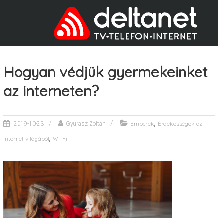
Hogyan védjük gyermekeinket
az interneten?
,
Emberek
Érdekességek az
2019-10-23
Gyurasz Zoltan
,
internet világából
Wi-Fi