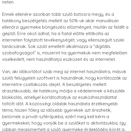
neten.
Ennek ellenére azonban több szülő biztosra megy, és a
hatékony beszélgetés mellett az 50%-uk akár manuálisan
ellenőrzi gyermeke böngészési előzményeit, miután az felállt a
géptől. Erre okot adhat, ha a fiatal előtte eltitkolta az
interneten folytatott tevékenységét, vagy ellenszegült szülei
tanácsának. Sok szülő emellett alkalmazza a “digitális
szobafogságot” is, miszerint ha gyermekük nem megfelelően
viselkedett, nem használhatja eszközeit és az internetet.
Van, aki időkorlátot szab meg az internet használatra, mások
szülői felügyeleti szoftvert is használnak, hogy korlátozzák az
internetre csatlakozás idejét. A beszélgetés mellett
drasztikusabb, de hatékony módja a védelemnek a készülék
blokkolás, amellyel korlátozhatjuk az eszközhasználattal
töltött időt. A közösségi oldalak használata érzékenyebb
téma, hiszen főleg az idősebb gyerekek azt érezhetik,
betörnek a privát-szférájukba, ezért meg kell kérni a
gyermekeket, hogy vonják be a szülőket is aktivitásukba, így
jobban megismerheti a szülő gyermeke érdeklődési körét is.