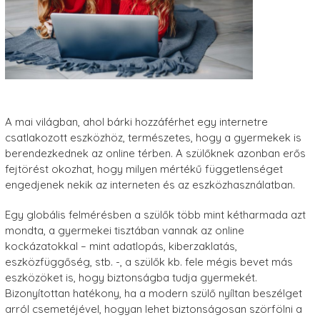
A mai világban, ahol bárki hozzáférhet egy internetre
csatlakozott eszközhöz, természetes, hogy a gyermekek is
berendezkednek az online térben. A szülőknek azonban erős
fejtörést okozhat, hogy milyen mértékű függetlenséget
engedjenek nekik az interneten és az eszközhasználatban.
Egy globális felmérésben a szülők több mint kétharmada azt
mondta, a gyermekei tisztában vannak az online
kockázatokkal – mint adatlopás, kiberzaklatás,
eszközfüggőség, stb. -, a szülők kb. fele mégis bevet más
eszközöket is, hogy biztonságba tudja gyermekét.
Bizonyítottan hatékony, ha a modern szülő nyíltan beszélget
arról csemetéjével, hogyan lehet biztonságosan szörfölni a