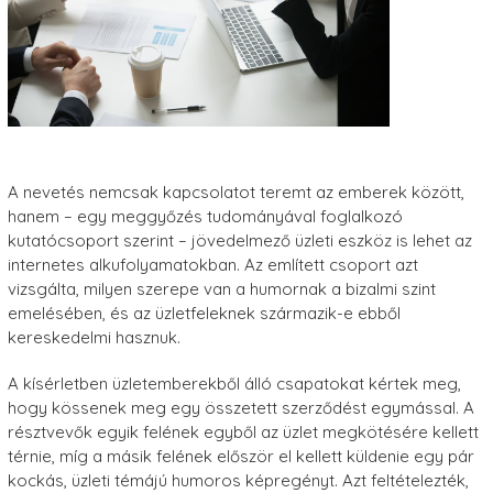
A nevetés nemcsak kapcsolatot teremt az emberek között,
hanem – egy meggyőzés tudományával foglalkozó
kutatócsoport szerint – jövedelmező üzleti eszköz is lehet az
internetes alkufolyamatokban. Az említett csoport azt
vizsgálta, milyen szerepe van a humornak a bizalmi szint
emelésében, és az üzletfeleknek származik-e ebből
kereskedelmi hasznuk.
A kísérletben üzletemberekből álló csapatokat kértek meg,
hogy kössenek meg egy összetett szerződést egymással. A
résztvevők egyik felének egyből az üzlet megkötésére kellett
térnie, míg a másik felének először el kellett küldenie egy pár
kockás, üzleti témájú humoros képregényt. Azt feltételezték,