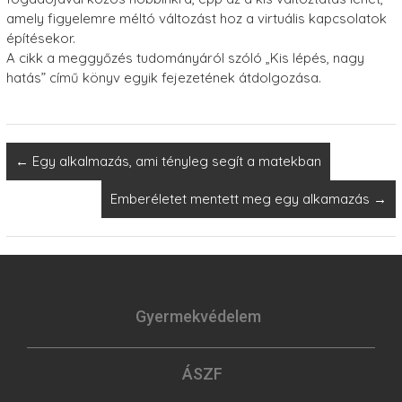
amely figyelemre méltó változást hoz a virtuális kapcsolatok
építésekor.
A cikk a meggyőzés tudományáról szóló „Kis lépés, nagy
hatás” című könyv egyik fejezetének átdolgozása.
←
Egy alkalmazás, ami tényleg segít a matekban
Emberéletet mentett meg egy alkamazás
→
Gyermekvédelem
ÁSZF