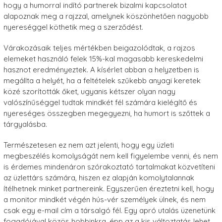
hogy a humorral indító partnerek bizalmi kapcsolatot
alapoznak meg a rajzzal, amelynek köszönhetően nagyobb
nyereséggel köthetik meg a szerződést.
Várakozásaik teljes mértékben beigazolódtak, a rajzos
elemeket használó felek 15%-kal magasabb kereskedelmi
hasznot eredményeztek. A kísérlet abban a helyzetben is
megállta a helyét, ha a feltételek szűkebb anyagi keretek
közé szorították őket, ugyanis kétszer olyan nagy
valószínűséggel tudtak mindkét fél számára kielégítő és
nyereséges összegben megegyezni, ha humort is szőttek a
tárgyalásba.
Természetesen ez nem azt jelenti, hogy egy üzleti
megbeszélés komolyságát nem kell figyelembe venni, és nem
is érdemes mindenáron szórakoztató tartalmakat közvetíteni
az üzlettárs számára, hiszen ez alapján komolytalannak
ítélhetnek minket partnereink. Egyszerűen éreztetni kell, hogy
a monitor mindkét végén hús-vér személyek ülnek, és nem
csak egy e-mail cím a társalgó fél. Egy apró utalás üzenetünk
fogadójával közös hobbinkra, épp az a kis változtatás lehet,