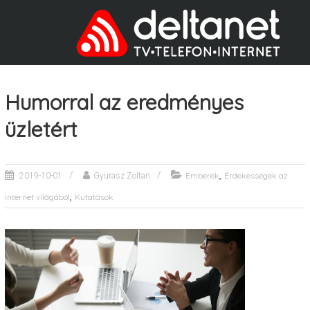
Humorral az eredményes
üzletért
,
Emberek
Érdekességek az
2019-10-01
Gyurasz Zoltan
,
internet világából
Kutatások