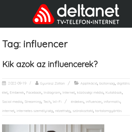
Tag: influencer
Kik azok az influencerek?
,
,
Gyurasz Zoltan
Applikáció
biztonsag
digitális
2022-09-19
,
,
,
,
,
,
,
élet
Emberek
Facebook
Instagram
Internet
közösségi média
Kutatások
,
,
,
,
,
,
Social media
Streaming
Tech
Wi-Fi
érdekes
influencer
informatív
,
,
,
,
internet
internetes személyiség
nézettség
szórakoztató
tartalomgyártás