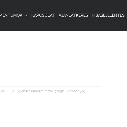
MENTUMOK
KAPCSOLAT
AJÁNLATKÉRÉS
HIBABEJELENTÉS
,
,
,
Wi-Fi
globális klímaváltozás
google
károsanyag