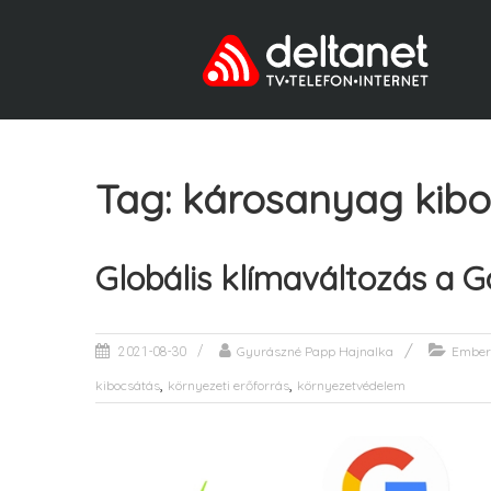
Tag: károsanyag kib
Globális klímaváltozás a G
Gyurászné Papp Hajnalka
Ember
2021-08-30
,
,
kibocsátás
környezeti erőforrás
környezetvédelem