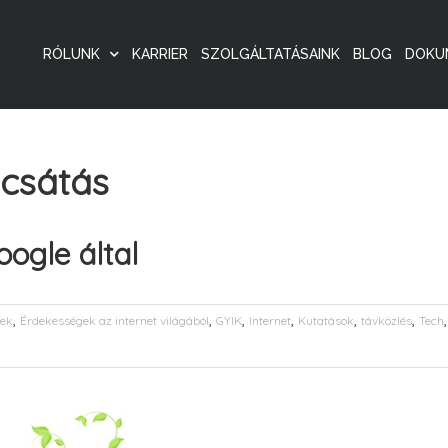
RÓLUNK
KARRIER
SZOLGÁLTATÁSAINK
BLOG
DOKU
ocsátás
oogle által
,
,
,
,
,
,
ek
Érdekességek az internet világából
GYIK
Internet
Kutatások
távközlés
Tech