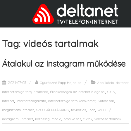
Tag: videós tartalmak
Átalakul az Instagram működése
,
Gyurászné Papp Hajnalka
Applikáció
deltanet
2021-07-05
,
,
,
,
internetszolgáltató
Emberek
Érdekességek az internet világából
GYIK
,
,
,
,
Internet
internetszolgáltató
internetszolgáltató kecskemét
Kutatások
,
,
,
,
megbízható internet
SZOLGÁLTATÁSAINK
távközlés
Tech
Wi-Fi
,
,
,
,
,
instagram
internet
közösségi média
profilváltás
tiktok
videós tartalmak