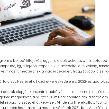
ugrom a boltba” kifejezés, ugyanis a bolt beköltözött a laptopba
appaliba, így tulajdonképpen a kutyaeledeltől a talicskáig, minde
rve mindent megtesznek annak érdekében, hogy továbbra se raga
árta a 2021-es évet a hazai e-kereskedelem a 2022-es adatok sz
i adatok alapján koncentráltabbá vált a hazai online piac, és a 
alma meghaladta a bruttó 520 milliárd forintot, ami a forgalom
elmi piac 43 százalékát képviseli. Minden online elköltött 100 fori
 egyikében hagytak ott a magyar vásárlók 2021-ben. A belföldi 