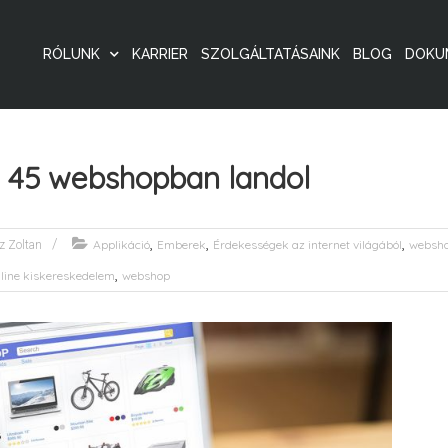
RÓLUNK
KARRIER
SZOLGÁLTATÁSAINK
BLOG
DOKU
ól 45 webshopban landol
,
,
,
Applikáció
Emberek
Érdekességek az internet világából
websh
z Zoltan
,
line kiskereskedelem
webshop