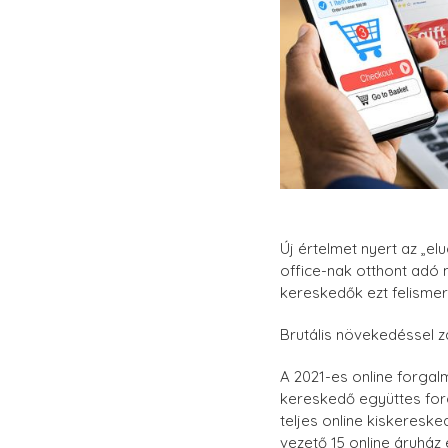
Új értelmet nyert az „el
office-nak otthont adó n
kereskedők ezt felisme
Brutális növekedéssel z
A 2021-es online forgalm
kereskedő együttes forg
teljes online kiskeresked
vezető 15 online áruház