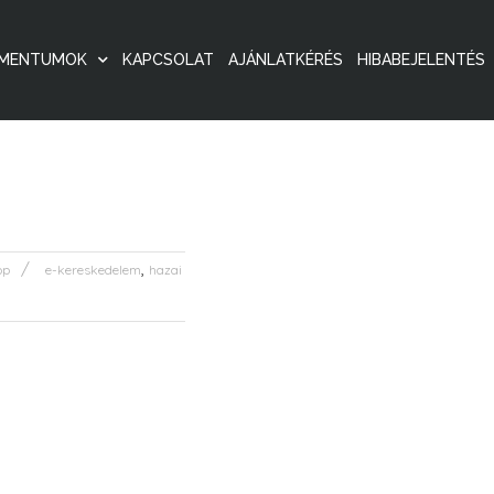
MENTUMOK
KAPCSOLAT
AJÁNLATKÉRÉS
HIBABEJELENTÉS
,
op
e-kereskedelem
hazai