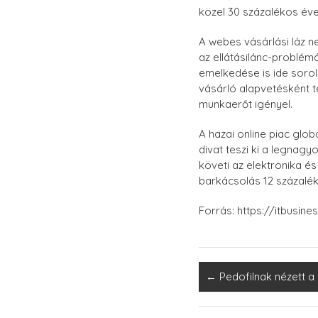
közel 30 százalékos éve
A webes vásárlási láz n
az ellátásilánc-problémá
emelkedése is ide sorolh
vásárló alapvetésként te
munkaerőt igényel.
A hazai online piac glob
divat teszi ki a legnag
követi az elektronika és
barkácsolás 12 százalék
Forrás: https://itbusin
←
Pedofilnak nézett a 