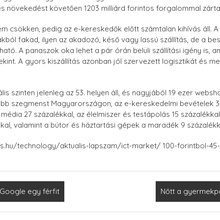
s növekedést követően 1203 milliárd forintos forgalommal zárta
em csökken, pedig az e-kereskedők előtt számtalan kihívás áll. 
kból fakad, ilyen az akadozó, késő vagy lassú szállítás, de a bes
ató. A panaszok oka lehet a pár órán belüli szállítási igény is, 
kint. A gyors kiszállítás azonban jól szervezett logisztikát és 
ális szinten jelenleg az 53. helyen áll, és nagyjából 19 ezer webs
yobb szegmenst Magyarországon, az e-kereskedelmi bevételek 37
 média 27 százalékkal, az élelmiszer és testápolás 15 százalékkal,
kal, valamint a bútor és háztartási gépek a maradék 9 százalékk
ess.hu/technology/aktualis-lapszam/ict-market/ 100-forintbol-
Google egy férfit
Nőtt a gyermekp