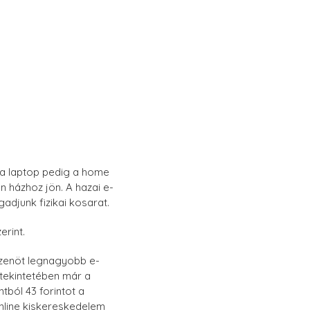
, a laptop pedig a home
n házhoz jön. A hazai e-
djunk fizikai kosarat.
erint.
tizenöt legnagyobb e-
 tekintetében már a
ntból 43 forintot a
online kiskereskedelem