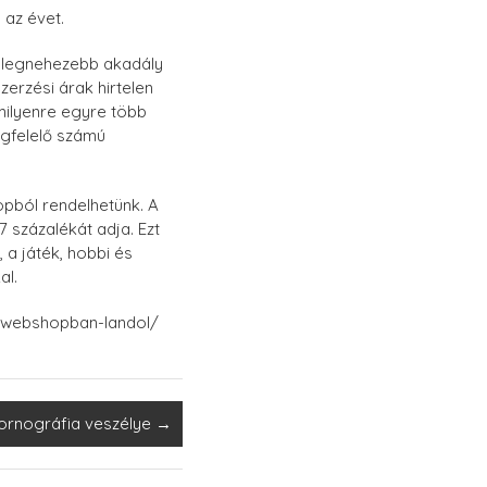
 az évet.
A legnehezebb akadály
zerzési árak hirtelen
amilyenre egyre több
megfelelő számú
hopból rendelhetünk. A
 százalékát adja. Ezt
 a játék, hobbi és
al.
45-webshopban-landol/
ornográfia veszélye
→