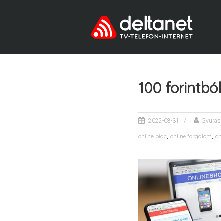
100 forintb
2022-08-31
Gyuras
,
,
online piac
online forgalom
on