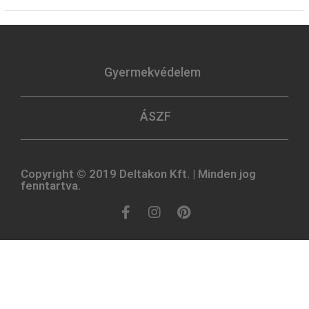
Gyermekvédelem
ÁSZF
Copyright © 2019 Deltakon Kft. | Minden jog
fenntartva.​