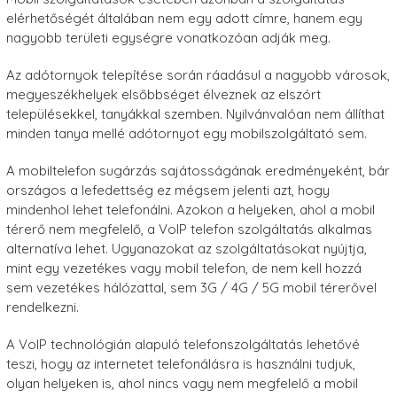
elérhetőségét általában nem egy adott címre, hanem egy
nagyobb területi egységre vonatkozóan adják meg.
Az adótornyok telepítése során ráadásul a nagyobb városok,
megyeszékhelyek elsőbbséget élveznek az elszórt
településekkel, tanyákkal szemben. Nyilvánvalóan nem állíthat
minden tanya mellé adótornyot egy mobilszolgáltató sem.
A mobiltelefon sugárzás sajátosságának eredményeként, bár
országos a lefedettség ez mégsem jelenti azt, hogy
mindenhol lehet telefonálni. Azokon a helyeken, ahol a mobil
térerő nem megfelelő, a VoIP telefon szolgáltatás alkalmas
alternatíva lehet. Ugyanazokat az szolgáltatásokat nyújtja,
mint egy vezetékes vagy mobil telefon, de nem kell hozzá
sem vezetékes hálózattal, sem 3G / 4G / 5G mobil térerővel
rendelkezni.
A VoIP technológián alapuló telefonszolgáltatás lehetővé
teszi, hogy az internetet telefonálásra is használni tudjuk,
olyan helyeken is, ahol nincs vagy nem megfelelő a mobil