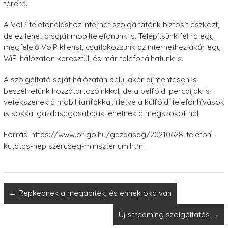
térerő.
A VoIP telefonáláshoz internet szolgáltatónk biztosít eszközt,
de ez lehet a saját mobiltelefonunk is. Telepítsünk fel rá egy
megfelelő VoIP klienst, csatlakozzunk az internethez akár egy
WiFi hálózaton keresztül, és már telefonálhatunk is.
A szolgáltató saját hálózatán belül akár díjmentesen is
beszélhetünk hozzátartozóinkkal, de a belföldi percdíjak is
vetekszenek a mobil tarifákkal, illetve a külföldi telefonhívások
is sokkal gazdaságosabbak lehetnek a megszokottnál.
Forrás: https://www.origo.hu/gazdasag/20210628-telefon-
kutatas-nep szeruseg-miniszterium.html
←
Repkednek a megabitek, és ennek oka van
Új streaming szolgáltatás
→