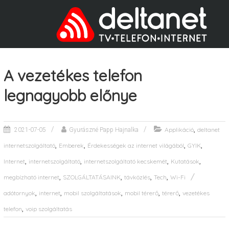
A vezetékes telefon
legnagyobb előnye
,
Applikáció
deltanet
2021-07-05
Gyurászné Papp Hajnalka
,
,
,
,
internetszolgáltató
Emberek
Érdekességek az internet világából
GYIK
,
,
,
,
Internet
internetszolgáltató
internetszolgáltató kecskemét
Kutatások
,
,
,
,
megbízható internet
SZOLGÁLTATÁSAINK
távközlés
Tech
Wi-Fi
,
,
,
,
,
adótornyok
internet
mobil szolgáltatások
mobil térerő
térerő
vezetékes
,
telefon
voip szolgáltatás