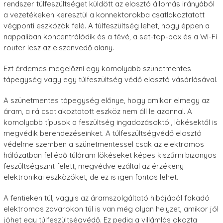
rendszer túlfeszültséget küldött az elosztó állomás irányából
a vezetékeken keresztül a konnektorokba csatlakoztatott
végponti eszközök felé. A túlfeszültség lehet, hogy éppen a
nappaliban koncentrálódik és a tévé, a set-top-box és a Wi-Fi
router lesz az elszenvedő alany.
Ezt érdemes megelőzni egy komolyabb szünetmentes
tápegység vagy egy túlfeszültség védő elosztó vásárlásával.
A szünetmentes tápegység előnye, hogy amikor elmegy az
áram, a rá csatlakoztatott eszköz nem áll le azonnal. A
komolyabb típusok a feszültség ingadozásoktól, lökésektől is
megvédik berendezéseinket. A túlfeszültségvédő elosztó
védelme szemben a szünetmentessel csak az elektromos
hálózatban fellépő túláram lökéseket képes kiszűrni bizonyos
feszültségszint felett, megvédve ezáltal az érzékeny
elektronikai eszközöket, de ez is igen fontos lehet.
A fentieken túl, vagyis az áramszolgáltató hibájából fakadó
elektromos zavarokon túl is van még olyan helyzet, amikor jól
jöhet egy túlfeszültségvédő. Ez pedig a villámlás okozta