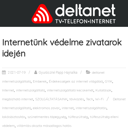
Internetünk védelme zivatarok
idején
deltanet
2021-07-19
Gyurászné Papp Hajnalka
,
,
,
,
internetszolgáltató
Emberek
Érdekességek az internet világából
GYIK
,
,
,
,
Internet
internetszolgáltató
internetszolgáltató kecskemét
Kutatások
,
,
,
,
megbízható internet
SZOLGÁLTATÁSAINK
távközlés
Tech
Wi-Fi
Deltanet
,
,
,
,
Internetszolgáltató
elektromos zavar
internet
internetszolgáltatás
,
,
,
lakásbiztosítás
szünetmentes tápegység
túlfeszültség
túlfeszültség elleni
,
védelem
villámlás okozta másodlagos hatás