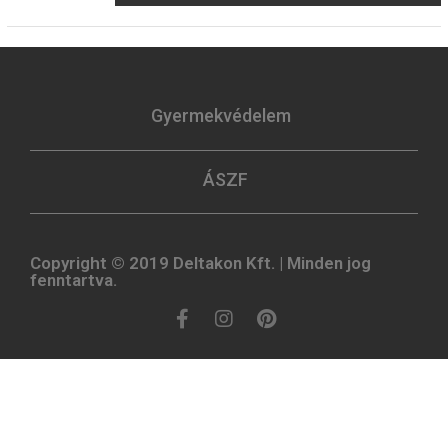
Gyermekvédelem
ÁSZF
Copyright © 2019 Deltakon Kft. | Minden jog
fenntartva.​