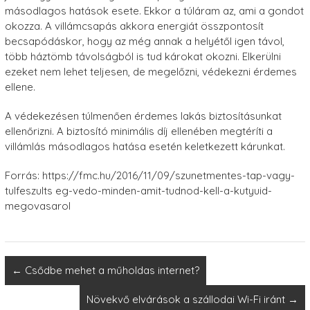
másodlagos hatások esete. Ekkor a túláram az, ami a gondot
okozza. A villámcsapás akkora energiát összpontosít
becsapódáskor, hogy az még annak a helyétől igen távol,
több háztömb távolságból is tud károkat okozni. Elkerülni
ezeket nem lehet teljesen, de megelőzni, védekezni érdemes
ellene.
A védekezésen túlmenően érdemes lakás biztosításunkat
ellenőrizni. A biztosító minimális díj ellenében megtéríti a
villámlás másodlagos hatása esetén keletkezett kárunkat.
Forrás: https://fmc.hu/2016/11/09/szunetmentes-tap-vagy-
tulfeszults eg-vedo-minden-amit-tudnod-kell-a-kutyuid-
megovasarol
←
Csődbe mehet a műholdas internet?
Növekvő elvárások a szállodai Wi-Fi iránt
→