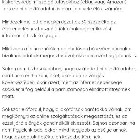
kiskereskedelmi szolgáltatásokhoz (eBay vagy Amazon)
tartozó hitelesítő adatait is elárulja a vele élők számára.
Mindezek mellett a megkérdezettek 30 százaléka az
ételrendeléshez használt fiókjainak bejelentkezési
információit is kikotyogja.
Miközben a felhasználók meglehetősen bőkezűen bánnak a
bizalmas adataik megosztásával, aközben azért aggódnak is.
Sokan nem biztosak abban, hogy az átadott hitelesítő adatok
miatt nem éri hátrány őket, akár adatszivárgás
következtében, akár azért, mert az internet sebessége
csökkenni fog például a párhuzamosan elindított streamek
miatt.
Sokszor előfordul, hogy a lakótársak barátokká válnak, ami
megkönnyíti az online szolgáltatások megosztását, és az
ezzel járó előnyök gond nélküli élvezetét. Sajnos azonban, ha
nem figyelünk oda, akkor mind nagyobb az esélye annak,
hogy az adatok illetéktelen kezekbe kerülnek.