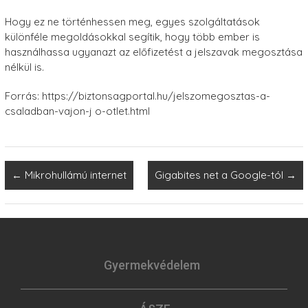
Hogy ez ne történhessen meg, egyes szolgáltatások
különféle megoldásokkal segítik, hogy több ember is
használhassa ugyanazt az előfizetést a jelszavak megosztása
nélkül is.
Forrás: https://biztonsagportal.hu/jelszomegosztas-a-
csaladban-vajon-j o-otlet.html
←
Mikrohullámú internet
Gigabites net a Google-tól
→
Gyermekvédelem