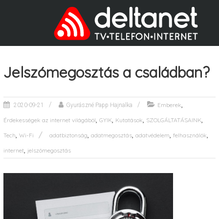
Jelszómegosztás a családban?
,
Emberek
2020-09-21
Gyurászné Papp Hajnalka
,
,
,
,
Érdekességek az internet világából
GYIK
Kutatások
SZOLGÁLTATÁSAINK
,
,
,
,
,
Tech
Wi-Fi
adatbiztonság
adatmegosztás
adatvédelem
felhasználók
,
internet
jelszómegosztás