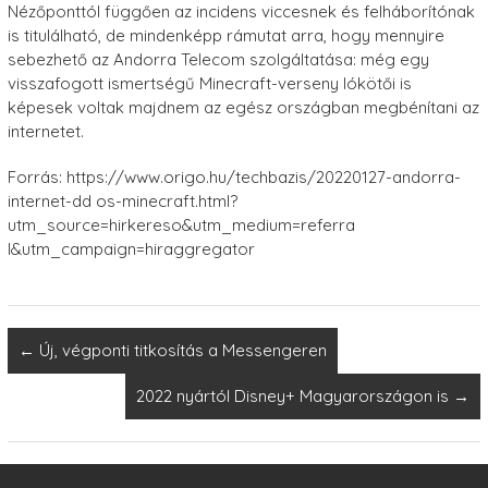
Nézőponttól függően az incidens viccesnek és felháborítónak
is titulálható, de mindenképp rámutat arra, hogy mennyire
sebezhető az Andorra Telecom szolgáltatása: még egy
visszafogott ismertségű Minecraft-verseny lókötői is
képesek voltak majdnem az egész országban megbénítani az
internetet.
Forrás: https://www.origo.hu/techbazis/20220127-andorra-
internet-dd os-minecraft.html?
utm_source=hirkereso&utm_medium=referra
l&utm_campaign=hiraggregator
←
Új, végponti titkosítás a Messengeren
2022 nyártól Disney+ Magyarországon is
→