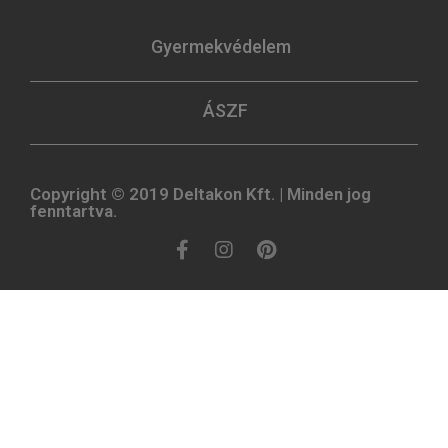
Gyermekvédelem
ÁSZF
Copyright © 2019 Deltakon Kft. | Minden jog
fenntartva.​