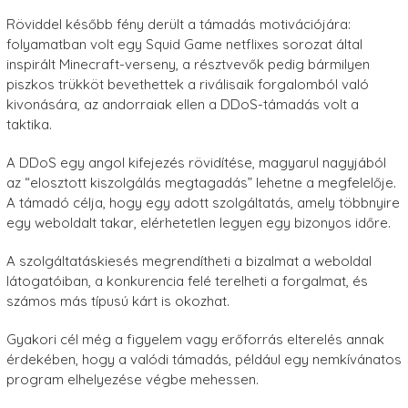
Röviddel később fény derült a támadás motivációjára:
folyamatban volt egy Squid Game netflixes sorozat által
inspirált Minecraft-verseny, a résztvevők pedig bármilyen
piszkos trükköt bevethettek a riválisaik forgalomból való
kivonására, az andorraiak ellen a DDoS-támadás volt a
taktika.
A DDoS egy angol kifejezés rövidítése, magyarul nagyjából
az “elosztott kiszolgálás megtagadás” lehetne a megfelelője.
A támadó célja, hogy egy adott szolgáltatás, amely többnyire
egy weboldalt takar, elérhetetlen legyen egy bizonyos időre.
A szolgáltatáskiesés megrendítheti a bizalmat a weboldal
látogatóiban, a konkurencia felé terelheti a forgalmat, és
számos más típusú kárt is okozhat.
Gyakori cél még a figyelem vagy erőforrás elterelés annak
érdekében, hogy a valódi támadás, például egy nemkívánatos
program elhelyezése végbe mehessen.