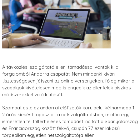
A távközlési szolgáltató elleni támadással vonták ki a
forgalomból Andorra csapatát. Nem mindenki kíván
tisztességesen játszani az online versenyeken, főleg mikor a
szabályok kivételesen meg is engedik az ellenfelek piszkos
módszerekkel való kiütését.
Szombat este az andorrai előfizetők körülbelül kétharmada 1-
2 órás kiesést tapasztalt a netszolgáltatásban, miután egy
ismeretlen fél túlterheléses támadást indított a Spanyolország
és Franciaország között fekvő, csupán 77 ezer lakosú
törpeállam egyetlen netszolgáltatója ellen.