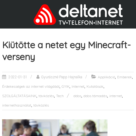
Kiütötte a netet egy Minecraft-
verseny
,
,
Applikáció
Emberek
2022-01-31
Gyurászné Papp Hajnalka
,
,
,
,
Érdekességek az internet világából
GYIK
Internet
Kutatások
,
,
,
,
,
SZOLGÁLTATÁSAINK
távközlés
Tech
ddos
ddos támadás
internet
,
internethasználat
távközlés