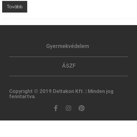
Tovább
Gyermekvédelem
ÁSZF
Copyright © 2019 Deltakon Kft. | Minden jog
fenntartva.​