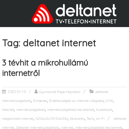
Tag: deltanet internet
3 tévhit a mikrohullámú
internetről
Gyurászné Papp Hajnalka
deltanet
2022-01-10
,
,
,
,
internetszolgáltató
Emberek
Érdekességek az internet világából
GYIK
,
,
,
,
Internet
internetszolgáltató
internetszolgáltató kecskemét
Kutatások
,
,
,
,
megbízható internet
SZOLGÁLTATÁSAINK
távközlés
Tech
Wi-Fi
deltanet
,
,
,
,
internet
Deltanet Internetszolgáltató
internet
internetszolgáltató kecskemét