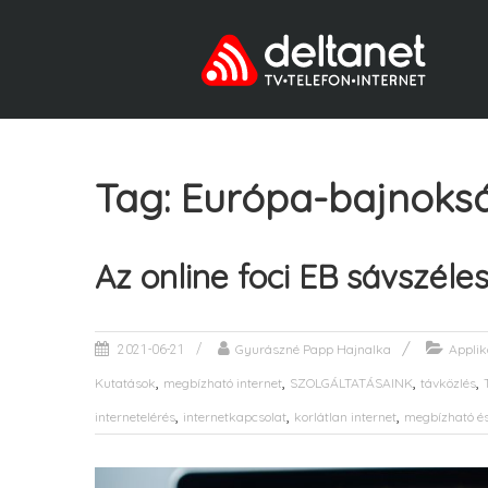
Tag: Európa-bajnoks
Az online foci EB sávszéle
Gyurászné Papp Hajnalka
Applik
2021-06-21
,
,
,
,
Kutatások
megbízható internet
SZOLGÁLTATÁSAINK
távközlés
,
,
,
internetelérés
internetkapcsolat
korlátlan internet
megbízható és