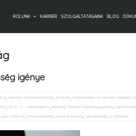
RÓLUNK
KARRIER
SZOLGÁLTATÁSAINK
BLOG
DOKU
ág
sség igénye
,
,
,
,
áció
deltanet internetszolgáltató
Emberek
Érdekességek az internet világából
GY
,
,
,
,
Tech
Wi-Fi
adatforgalom
deltanet
Deltanet Internetszolgáltató
digitális föl
,
,
,
,
 gyors internet
online közvetítés
online streaming
sávszélesség
tv előfizetés