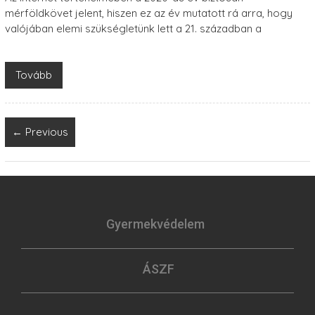
mérföldkövet jelent, hiszen ez az év mutatott rá arra, hogy
valójában elemi szükségletünk lett a 21. században a
Tovább
← Previous
Gyermekvédelem
ÁSZF