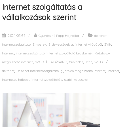
Internet szolgáltatás a
vállalkozások szerint
Gyurászné Papp Hajnalka
deltanet
2021-05-25
,
,
,
,
internetszolgáltató
Emberek
Érdekességek az internet világából
GYIK
,
,
,
,
Internet
internetszolgáltató
internetszolgáltató kecskemét
Kutatások
,
,
,
,
megbízható internet
SZOLGÁLTATÁSAINK
távközlés
Tech
Wi-Fi
,
,
,
,
deltanet
Deltanet Internetszolgáltató
gyors és megbízható internet
internet
,
,
internetes hálózat
internetszolgáltatás
stabil kapcsolat