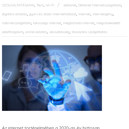
,
,
,
,
SZOLGÁLTATÁSAINK
Tech
Wi-Fi
deltanet
Deltanet Internetszolgáltató
,
,
,
,
digitális oktatás
gyors és stabil internethálózat
internet
internetigény
,
,
,
internetszolgáltató
lakossági internet
megbízható internet
megnövekedett
,
,
,
adatforgalom
online oktatás
sávszélesség
távközlési szolgáltatás
Az internet történelmében a 2020-as év biztosan