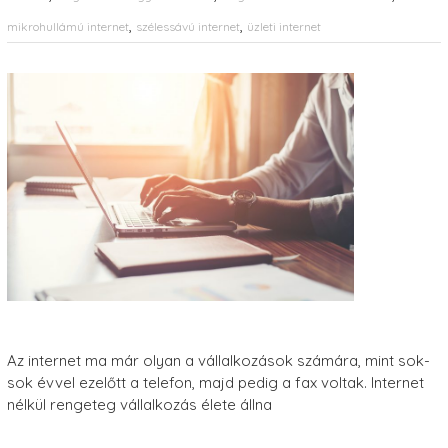
,
,
mikrohullámú internet
szélessávú internet
üzleti internet
Az internet ma már olyan a vállalkozások számára, mint sok-
sok évvel ezelőtt a telefon, majd pedig a fax voltak. Internet
nélkül rengeteg vállalkozás élete állna