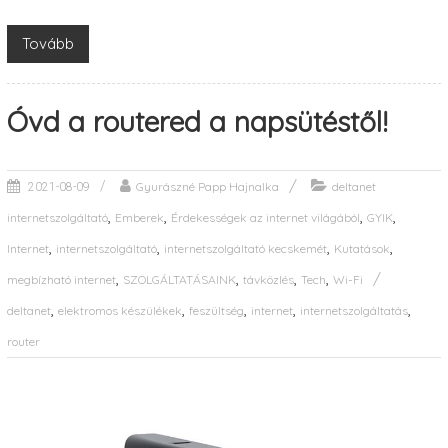
Tovább
Óvd a routered a napsütéstől!
Gyurászné Papp Hajnalka
deltanet
2021-08-09
,
,
,
,
internetszolgáltató
Emberek
Érdekességek az internet világából
GYIK
,
,
,
,
Internet
internetszolgáltató
internetszolgáltató kecskemét
Kutatások
,
,
,
,
megbízható internet
SZOLGÁLTATÁSAINK
távközlés
Tech
Wi-Fi
,
,
,
,
,
deltanet
elektromos készülékek
feszültség
internet
internetszolgáltatás
router