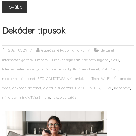
Tovább
Dekóder típusok
Gyurászné Papp Hajnalka
deltanet
2021-03-29
,
,
,
,
internetszolgáltató
Emberek
Érdekességek az internet világából
GYIK
,
,
,
,
Internet
internetszolgáltató
internetszolgáltató kecskemét
Kutatások
,
,
,
,
megbízható internet
SZOLGÁLTATÁSAINK
távközlés
Tech
Wi-Fi
analóg
,
,
,
,
,
,
,
,
adás
dekóder
deltanet
digitális sugárzás
DVB-C
DVB-T2
HEVC
kábeltévé
,
,
mindigtv
mindigTVprémium
tv szolgáltatás