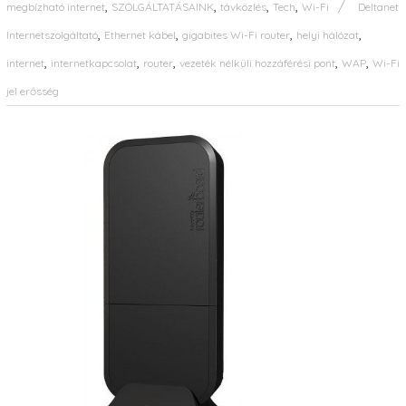
,
,
,
,
megbízható internet
SZOLGÁLTATÁSAINK
távközlés
Tech
Wi-Fi
Deltanet
,
,
,
,
Internetszolgáltató
Ethernet kábel
gigabites Wi-Fi router
helyi hálózat
,
,
,
,
,
internet
internetkapcsolat
router
vezeték nélküli hozzáférési pont
WAP
Wi-Fi
jel erősség