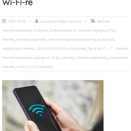
Wi-Fi-re
Gyurászné Papp Hajnalka
deltanet
2021-03-02
,
,
,
,
internetszolgáltató
Emberek
Érdekességek az internet világából
GYIK
,
,
,
,
Internet
internetszolgáltató
internetszolgáltató kecskemét
Kutatások
,
,
,
,
megbízható internet
SZOLGÁLTATÁSAINK
távközlés
Tech
Wi-Fi
Deltanet
,
,
,
,
Internetszolgáltató
gyenge Wi-Fi jel
internet
internetszolgáltatás
megbízható
,
,
internet
router
Wi-Fi kapcsolat