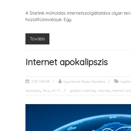
A Starlink műholdas internetszolgáltatása olyan ter
hozzáfűznivalójuk. Egy
Tovább
Internet apokalipszis
Gyurászné Papp Hajnalka
Applik
2021-09-06
,
,
,
,
távközlés
Tech
Wi-Fi
globális internet
internet
internet szo