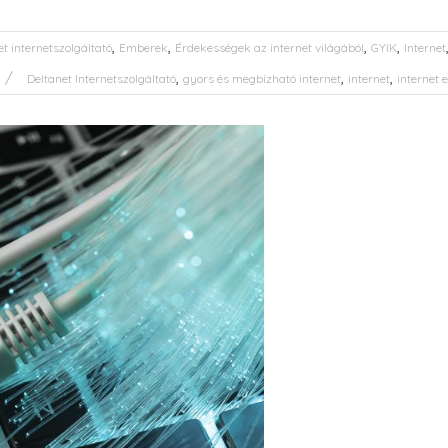
,
,
,
,
et internetszolgáltató
Emberek
Érdekességek az internet világából
GYIK
Internet
,
,
,
Deltanet Internetszolgáltató
gyors és megbízható internet
internet
internet e