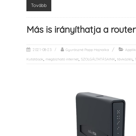
Tovább
Más is irányíthatja a route
Gyurászné Papp Hajnalka
Applik
2021-08-23
,
,
,
,
Kutatások
megbízható internet
SZOLGÁLTATÁSAINK
távközlés