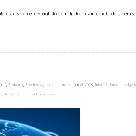
ületekre viheti el a világhálót, amelyeken az internet eddig nem 
,
,
,
,
,
áció
Emberek
Érdekességek az internet világából
GYIK
Internet
internetszolgált
,
lgáltatás
internetes infrastruktúra