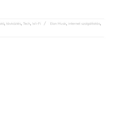
,
,
,
,
,
ató
távközlés
Tech
Wi-Fi
Elon Musk
internet szolgáltatás