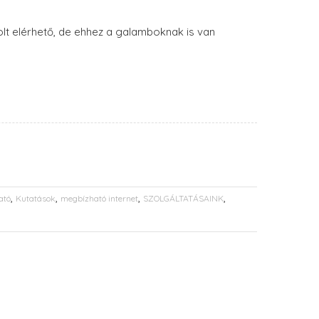
volt elérhető, de ehhez a galamboknak is van
,
,
,
,
ató
Kutatások
megbízható internet
SZOLGÁLTATÁSAINK