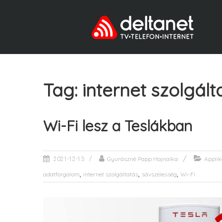
Tag: internet szolgált
Wi-Fi lesz a Teslákban
Gyurászné Papp Hajnalka
Applik
2021-12-13
,
,
,
adatforgalom
internet szolgáltatás
sávszélesség
Wi-Fi