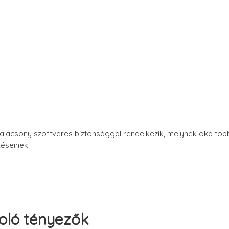
 alacsony szoftveres biztonsággal rendelkezik, melynek oka töb
téseinek
soló tényezők