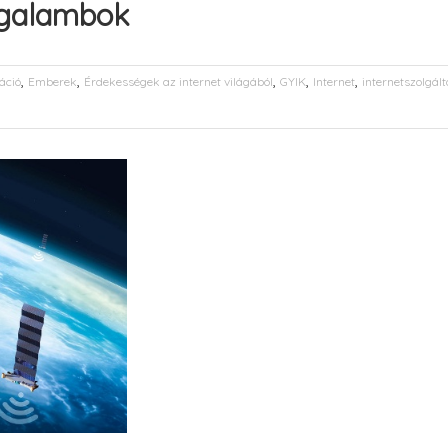
a galambok
,
,
,
,
,
áció
Emberek
Érdekességek az internet világából
GYIK
Internet
internetszolgált