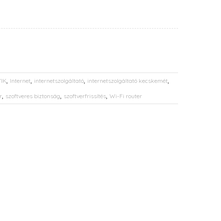
,
,
,
,
IK
Internet
internetszolgáltató
internetszolgáltató kecskemét
,
,
,
r
szoftveres biztonság
szoftverfrissítés
Wi-Fi router