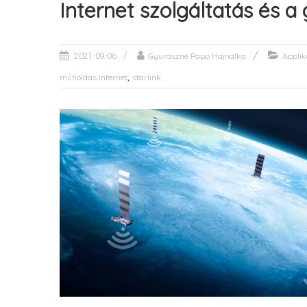
Internet szolgáltatás és 
Gyurászné Papp Hajnalka
Applik
2021-09-06
,
műholdas internet
starlink