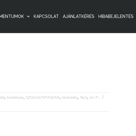
MENTUMOK
KAPCSOLAT
AJÁNLATKÉRÉS
HIBABEJELENTÉS
,
,
,
,
,
ató
Kutatások
SZOLGÁLTATÁSAINK
távközlés
Tech
Wi-Fi