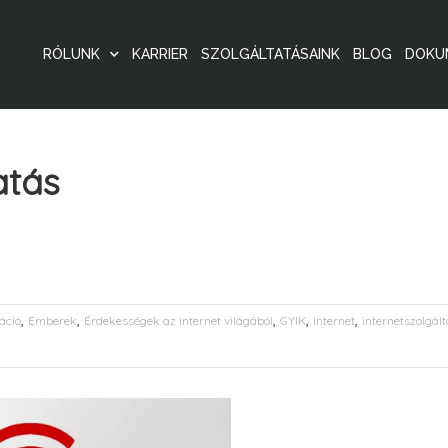
RÓLUNK
KARRIER
SZOLGÁLTATÁSAINK
BLOG
DOKU
atás
,
,
,
,
,
áció
Emberek
Érdekességek az internet világából
GYIK
Internet
internetszolgált