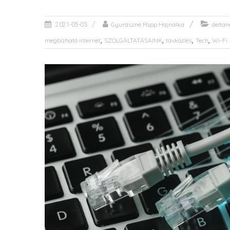
Gyurászné Papp Hajnalka
deltan
2021-05-03
,
,
,
,
megbízható internet
SZOLGÁLTATÁSAINK
távközlés
Tech
Wi-Fi