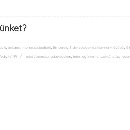
rünket?
,
,
,
,
áció
deltanet internetszolgáltató
Emberek
Érdekességek az internet világából
GY
,
,
,
,
,
Tech
Wi-Fi
adatbiztonság
adatvédelem
internet
internet szolgáltatás
route