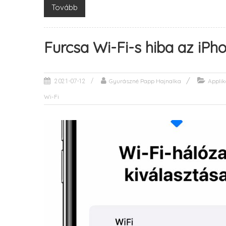
Tovább
Furcsa Wi-Fi-s hiba az iP
Gyurászné Papp Hajnalka
Applik
2021-07-12
Wi-Fi