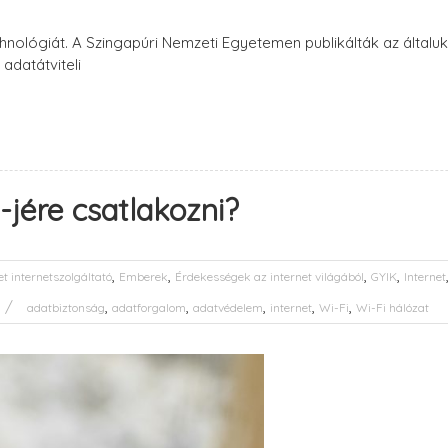
technológiát. A Szingapúri Nemzeti Egyetemen publikálták az ált
 adatátviteli
jére csatlakozni?
,
,
,
,
et internetszolgáltató
Emberek
Érdekességek az internet világából
GYIK
Internet
,
,
,
,
,
adatbiztonság
adatforgalom
adatvédelem
internet
Wi-Fi
Wi-Fi hálózat