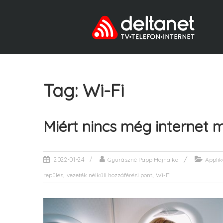
Tag: Wi-Fi
Miért nincs még internet 
Gyurászné Papp Hajnalka
Applik
2022-01-24
,
,
repülés
vezeték nélküli hozzáférési pont
Wi-Fi