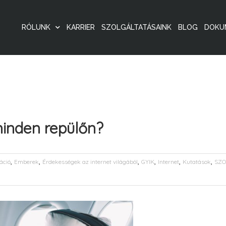
RÓLUNK
KARRIER
SZOLGÁLTATÁSAINK
BLOG
DOKU
minden repülőn?
,
,
,
,
,
,
áció
Emberek
Érdekességek az internet világából
GYIK
Internet
Kutatások
SZO