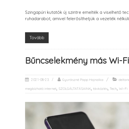
Szingapúri kutatók új szintre emelték a viselhető 
ruhadarabot, amivel felerősíthetjük a vezeték nélküli
Tovább
Bűncselekmény más Wi-Fi-
Gyurászné Papp Hajnalka
deltan
2021-08-23
,
,
,
,
megbízható internet
SZOLGÁLTATÁSAINK
távközlés
Tech
Wi-Fi