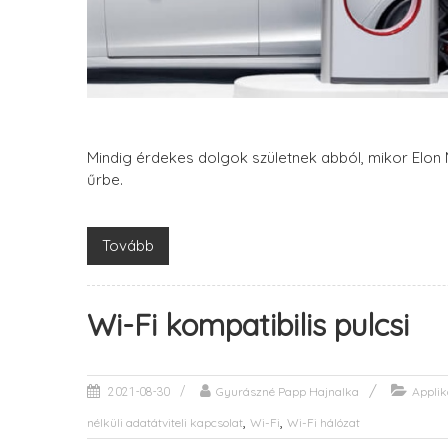
Mindig érdekes dolgok születnek abból, mikor Elon 
űrbe.
Tovább
Wi-Fi kompatibilis pulcsi
Gyurászné Papp Hajnalka
Applik
2021-08-30
,
,
nélküli adatátviteli kapcsolat
Wi-Fi
Wi-Fi hálózat