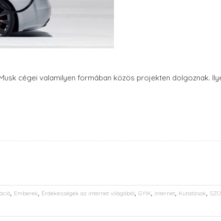
Musk cégei valamilyen formában közös projekten dolgoznak. Ilyen
,
,
,
,
,
,
áció
Emberek
Érdekességek az internet világából
GYIK
Internet
Kutatások
SZO