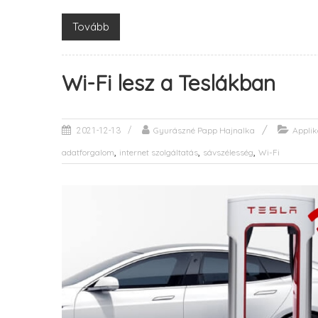
Tovább
Wi-Fi lesz a Teslákban
Gyurászné Papp Hajnalka
Applik
2021-12-13
,
,
,
adatforgalom
internet szolgáltatás
sávszélesség
Wi-Fi