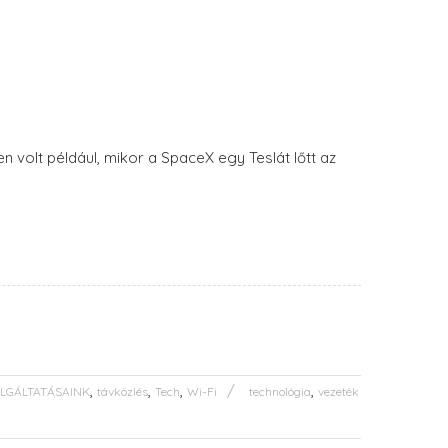
 volt például, mikor a SpaceX egy Teslát lőtt az
,
,
,
,
LGÁLTATÁSAINK
távközlés
Tech
Wi-Fi
technológia
vezeték