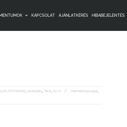
MENTUMOK
KAPCSOLAT
AJÁNLATKÉRÉS
HIBABEJELENTÉS
,
,
,
,
LGÁLTATÁSAINK
távközlés
Tech
Wi-Fi
internetkapcsolat