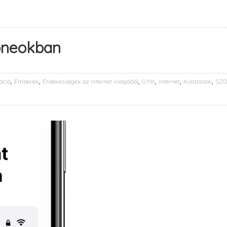
honeokban
,
,
,
,
,
,
áció
Emberek
Érdekességek az internet világából
GYIK
Internet
Kutatások
SZO