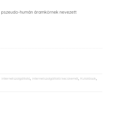
aluk pszeudo-humán áramkörnek nevezett
,
,
,
,
internetszolgáltató
internetszolgáltató kecskemét
Kutatások