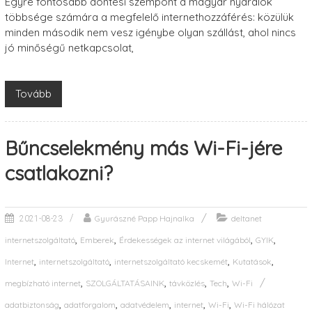
Egyre fontosabb döntési szempont a magyar nyaralók
többsége számára a megfelelő internethozzáférés: közülük
minden második nem vesz igénybe olyan szállást, ahol nincs
jó minőségű netkapcsolat,
Tovább
Bűncselekmény más Wi-Fi-jére
csatlakozni?
Gyurászné Papp Hajnalka
deltanet
2021-08-23
,
,
,
,
internetszolgáltató
Emberek
Érdekességek az internet világából
GYIK
,
,
,
,
Internet
internetszolgáltató
internetszolgáltató kecskemét
Kutatások
,
,
,
,
megbízható internet
SZOLGÁLTATÁSAINK
távközlés
Tech
Wi-Fi
,
,
,
,
,
adatbiztonság
adatforgalom
adatvédelem
internet
Wi-Fi
Wi-Fi hálózat