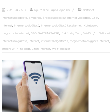
Gyurászné Papp Hajnalka
deltanet
2021-04-26
,
,
,
,
internetszolgáltató
Emberek
Érdekességek az internet világából
GYIK
,
,
,
,
Internet
internetszolgáltató
internetszolgáltató kecskemét
Kutatások
,
,
,
,
megbízható internet
SZOLGÁLTATÁSAINK
távközlés
Tech
Wi-Fi
Deltanet
,
,
,
,
Internetszolgáltató
internet
internetszolgáltatás
megbízható és gyors internet
,
,
otthoni Wi-Fi hálózat
üzleti internet
Wi-Fi hálózat