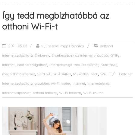
Így tedd megbízhatóbbá az
otthoni Wi-Fi-t
Gyurászné Papp Hajnalka
deltanet
2021-05-03
,
,
,
,
internetszolgáltató
Emberek
Érdekességek az internet világából
GYIK
,
,
,
,
Internet
internetszolgáltató
internetszolgáltató kecskemét
Kutatások
,
,
,
,
megbízható internet
SZOLGÁLTATÁSAINK
távközlés
Tech
Wi-Fi
Deltanet
,
,
,
,
Internetszolgáltató
gigabites Wi-Fi router
internet
internetelérés
,
,
,
internetkapcsolat
otthoni hálózat
Wi-Fi hálózat
Wi-Fi router