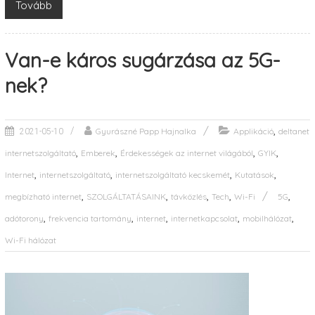
Tovább
Van-e káros sugárzása az 5G-
nek?
,
Gyurászné Papp Hajnalka
Applikáció
deltanet
2021-05-10
,
,
,
,
internetszolgáltató
Emberek
Érdekességek az internet világából
GYIK
,
,
,
,
Internet
internetszolgáltató
internetszolgáltató kecskemét
Kutatások
,
,
,
,
,
megbízható internet
SZOLGÁLTATÁSAINK
távközlés
Tech
Wi-Fi
5G
,
,
,
,
,
adótorony
frekvencia tartomány
internet
internetkapcsolat
mobilhálózat
Wi-Fi hálózat