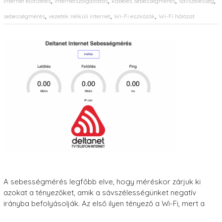
,
,
,
,
internet előfizetés
internetszolgáltatás
kábeles sebességmérés
sávszélesség
,
,
,
sebességmérés
vezeték nélküli internet
Wi-Fi eszközök
Wi-Fi hálózat
A sebességmérés legfőbb elve, hogy méréskor zárjuk ki
azokat a tényezőket, amik a sávszélességünket negatív
irányba befolyásolják. Az első ilyen tényező a Wi-Fi, mert a