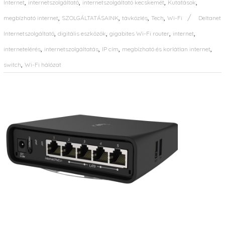
,
,
,
,
Internet
internetszolgáltató
internetszolgáltató kecskemét
Kutatások
,
,
,
,
megbízható internet
SZOLGÁLTATÁSAINK
távközlés
Tech
Wi-Fi
Deltanet
,
,
,
,
Internetszolgáltató
digitális eszközök
gigabites Wi-Fi router
internet
,
,
,
,
internetelérés
internetszolgáltatás
IP cím
megbízható és korlátlan internet
,
switch
Wi-Fi hálózat