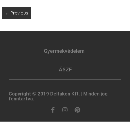
← Previous
Gyermekvédelem
ÁSZF
Copyright © 2019 Deltakon Kft. | Minden jog
fenntartva.​