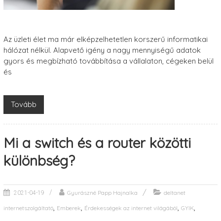
Az üzleti élet ma már elképzelhetetlen korszerű informatikai
hálózat nélkül. Alapvető igény a nagy mennyiségű adatok
gyors és megbízható továbbítása a vállalaton, cégeken belül
és
Tovább
Mi a switch és a router közötti
különbség?
Gyurászné Papp Hajnalka
deltanet
2021-04-19
,
,
,
,
internetszolgáltató
Emberek
Érdekességek az internet világából
GYIK