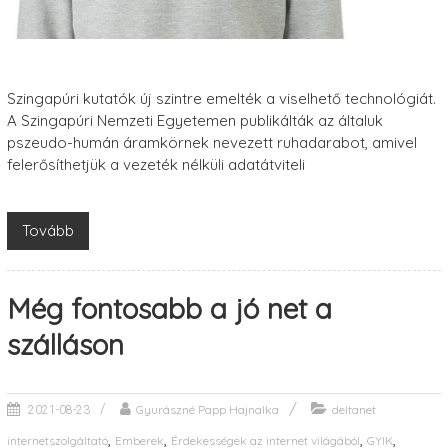
Szingapúri kutatók új szintre emelték a viselhető technológiát.
A Szingapúri Nemzeti Egyetemen publikálták az általuk
pszeudo-humán áramkörnek nevezett ruhadarabot, amivel
felerősíthetjük a vezeték nélküli adatátviteli
Tovább
Még fontosabb a jó net a
szálláson
Gyurászné Papp Hajnalka
deltanet
2021-08-23
,
,
,
,
internetszolgáltató
Emberek
Érdekességek az internet világából
GYIK