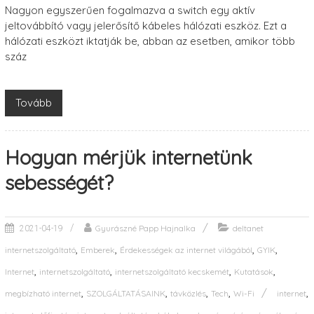
Nagyon egyszerűen fogalmazva a switch egy aktív
jeltovábbító vagy jelerősítő kábeles hálózati eszköz. Ezt a
hálózati eszközt iktatják be, abban az esetben, amikor több
száz
Tovább
Hogyan mérjük internetünk
sebességét?
Gyurászné Papp Hajnalka
deltanet
2021-04-19
,
,
,
,
internetszolgáltató
Emberek
Érdekességek az internet világából
GYIK
,
,
,
,
Internet
internetszolgáltató
internetszolgáltató kecskemét
Kutatások
,
,
,
,
,
megbízható internet
SZOLGÁLTATÁSAINK
távközlés
Tech
Wi-Fi
internet