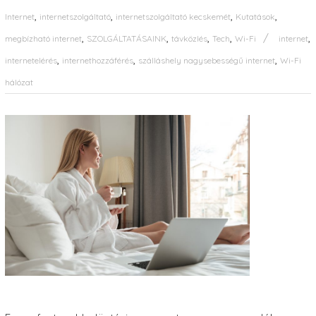
,
,
,
,
Internet
internetszolgáltató
internetszolgáltató kecskemét
Kutatások
,
,
,
,
,
megbízható internet
SZOLGÁLTATÁSAINK
távközlés
Tech
Wi-Fi
internet
,
,
,
internetelérés
internethozzáférés
szálláshely nagysebességű internet
Wi-Fi
hálózat