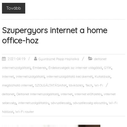
Tovább
Szupergyors internet a home
office-hoz
Gyurászné Papp Hajnalka
deltanet
2021-04-19
,
,
,
,
internetszolgáltató
Emberek
Érdekességek az internet világából
GYIK
,
,
,
,
Internet
internetszolgáltató
internetszolgáltató kecskemét
Kutatások
,
,
,
,
megbízható internet
SZOLGÁLTATÁSAINK
távközlés
Tech
Wi-Fi
,
,
,
,
deltanet
Deltanet Internetszolgáltató
internet
internet előfizetés
internet
,
,
,
,
sebesség
internetszolgáltatás
sávszélesség
sávszélesség-elosztás
Wi-Fi
,
hálózat
Wi-Fi router