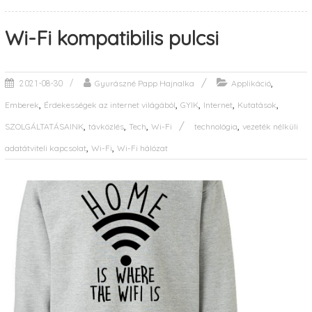
Wi-Fi kompatibilis pulcsi
,
Gyurászné Papp Hajnalka
Applikáció
2021-08-30
,
,
,
,
,
Emberek
Érdekességek az internet világából
GYIK
Internet
Kutatások
,
,
,
,
SZOLGÁLTATÁSAINK
távközlés
Tech
Wi-Fi
technológia
vezeték nélküli
,
,
adatátviteli kapcsolat
Wi-Fi
Wi-Fi hálózat