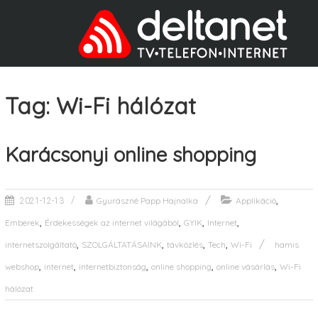
Tag: Wi-Fi hálózat
Karácsonyi online shopping
,
Gyurászné Papp Hajnalka
Applikáció
2021-12-13
,
,
,
,
Emberek
Érdekességek az internet világából
GYIK
Internet
,
,
,
,
internetszolgáltató
SZOLGÁLTATÁSAINK
távközlés
Tech
Wi-Fi
hamis
,
,
,
,
,
webshop
internet
internetbiztonság
online shopping
online vásárlás
Wi-Fi
hálózat