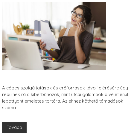
A céges szolgáltatások és erőforrások távoli elérésére úgy
repülnek rá a kiberbűnözők, mint utcai galambok a véletlenül
lepottyant emeletes tortára. Az ehhez köthető támadások
száma
Tovább