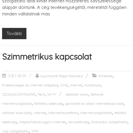
szolgáltató által kínált internet-hozzáférés sávszélessége
alapján döntünk. A cég tevékenységétől, méretétől függően
minden vállalatnak más
Tovább
Szimmetrikus kapcsolat
,
Gyurászné Papp Hajnalka
Emberek
2021-02-01
,
,
,
,
Érdekességek az internet világából
GYIK
Internet
Kutatások
,
,
,
SZOLGÁLTATÁSAINK
Tech
Wi-Fi
dedikált vonal
Deltanet
,
,
,
Internetszolgáltató
feltöltési sebesség
garantált és stabil internetkapcsolat
,
,
,
,
hálózati kapcsolat
internet
internethozzáférés
internetszolgáltatás
letöltési
,
,
,
,
sebesség
megbízható és gyors internet
sávszélesség
távközlési szolgáltatás
,
voip szolgáltatás
VPN