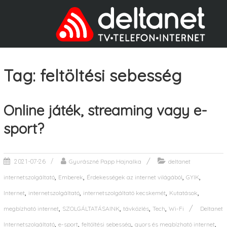
Tag: feltöltési sebesség
Online játék, streaming vagy e-
sport?
Gyurászné Papp Hajnalka
deltanet
2021-07-26
,
,
,
,
internetszolgáltató
Emberek
Érdekességek az internet világából
GYIK
,
,
,
,
Internet
internetszolgáltató
internetszolgáltató kecskemét
Kutatások
,
,
,
,
megbízható internet
SZOLGÁLTATÁSAINK
távközlés
Tech
Wi-Fi
Deltanet
,
,
,
,
Internetszolgáltató
e-sport
feltöltési sebesség
gyors és megbízható internet