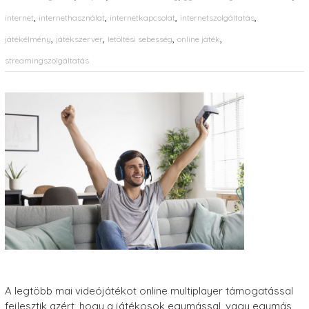
,
,
,
,
internet
internethasználat
internetkapcsolat
internetszolgáltatás
,
,
,
,
játékélmény
játékszerver
letöltési sebesség
online játék
streamingszolgáltatás
A legtöbb mai videójátékot online multiplayer támogatással
fejlesztik azért, hogy a játékosok egymással, vagy egymás