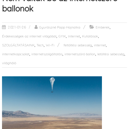
ballonok
,
Gyurászné Papp Hajnalka
Emberek
2021-01-26
,
,
,
,
Érdekességek az internet világából
GYIK
Internet
Kutatások
,
,
,
,
SZOLGÁLTATÁSAINK
Tech
Wi-Fi
feltöltési sebesség
internet
,
,
,
,
internetkapcsolat
internetszolgáltatás
internetszóró ballon
letöltési sebesség
világháló