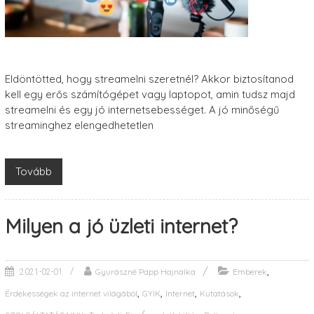
Eldöntötted, hogy streamelni szeretnél? Akkor biztosítanod
kell egy erős számítógépet vagy laptopot, amin tudsz majd
streamelni és egy jó internetsebességet. A jó minőségű
streaminghez elengedhetetlen
Tovább
Milyen a jó üzleti internet?
,
Gyurászné Papp Hajnalka
Emberek
2021-02-01
,
,
,
,
Érdekességek az internet világából
GYIK
Internet
Kutatások