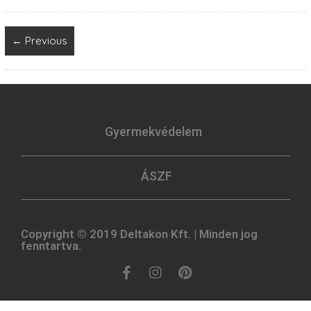
← Previous
Gyermekvédelem
ÁSZF
Copyright © 2019 Deltakon Kft. | Minden jog
fenntartva.​