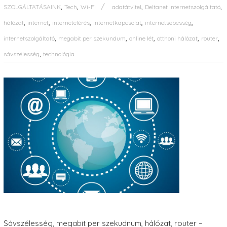
,
,
,
,
SZOLGÁLTATÁSAINK
Tech
Wi-Fi
adatátvitel
Deltanet Internetszolgáltató
,
,
,
,
,
hálózat
internet
internetelérés
internetkapcsolat
internetsebesség
,
,
,
,
,
internetszolgáltató
megabit per szekundum
online lét
otthoni hálózat
router
,
sávszélesség
technológia
Sávszélesség, megabit per szekudnum, hálózat, router –