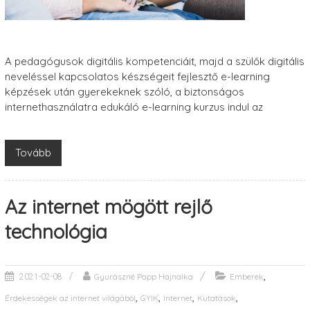
A pedagógusok digitális kompetenciáit, majd a szülők digitális
neveléssel kapcsolatos készségeit fejlesztő e-learning
képzések után gyerekeknek szóló, a biztonságos
internethasználatra edukáló e-learning kurzus indul az
Tovább
Az internet mögött rejlő
technológia
,
Gyurászné Papp Hajnalka
Emberek
2021-02-08
,
,
,
,
Érdekességek az internet világából
GYIK
Internet
Kutatások