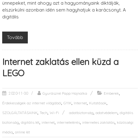
ünnepeket, mint ahogy azt a hagyományaink diktálják,
elszürkülni azonban idén sem hagyhatjuk a karácsonyt. A
digitális
Tovább
Internet zaklatás ellen küzd a
LEGO
,
Gyurászné Papp Hajnalka
Emberek
2020-11-30
,
,
,
,
Érdekességek az internet világából
GYIK
Internet
Kutatások
,
,
,
,
SZOLGÁLTATÁSAINK
Tech
Wi-Fi
adatbiztonság
adatvédelem
digitális
,
,
,
,
,
biztonság
digitális lét
internet
internetelérés
internetes zaklatás
közösségi
,
média
online lét