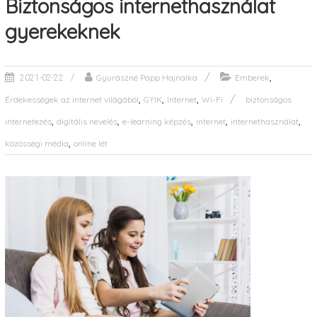
Biztonságos internethasználat
gyerekeknek
,
Gyurászné Papp Hajnalka
Emberek
2021-02-22
,
,
,
Érdekességek az internet világából
GYIK
Internet
Wi-Fi
biztonságos
,
,
,
,
,
internetezés
digitális nevelés
e-learning képzés
internet
internethasználat
,
közösségi média
online lét