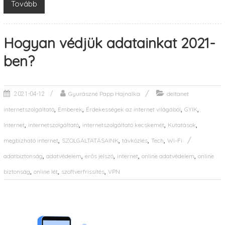
Tovább
Hogyan védjük adatainkat 2021-
ben?
Gyurászné Papp Hajnalka
deltanet
2021-04-12
,
,
,
,
internetszolgáltató
Emberek
Érdekességek az internet világából
GYIK
,
,
,
,
Internet
internetszolgáltató
internetszolgáltató kecskemét
Kutatások
,
,
,
,
megbízható internet
SZOLGÁLTATÁSAINK
távközlés
Tech
Wi-Fi
,
,
,
,
,
adatbiztonság
adatvédelem
erős jelszó
internet
online adatvédelem
online
,
,
,
biztonság
online lét
szoftverfrissítés
VPN