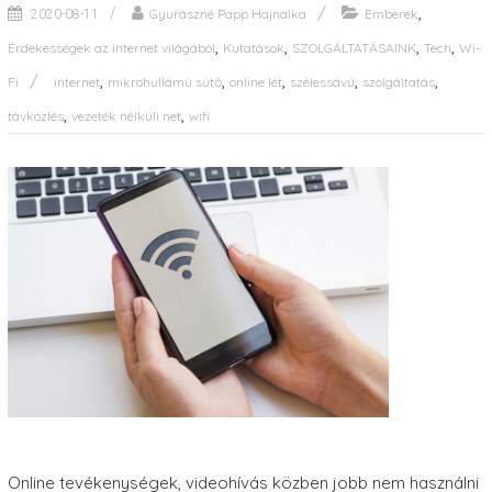
,
Gyurászné Papp Hajnalka
Emberek
2020-08-11
,
,
,
,
Érdekességek az internet világából
Kutatások
SZOLGÁLTATÁSAINK
Tech
Wi-
,
,
,
,
,
Fi
internet
mikrohullámú sütő
online lét
szélessávú
szolgáltatás
,
,
távközlés
vezeték nélküli net
wifi
Online tevékenységek, videohívás közben jobb nem használni