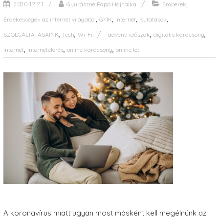
,
Gyurászné Papp Hajnalka
Emberek
2020-12-21
,
,
,
,
Érdekességek az internet világából
GYIK
Internet
Kutatások
,
,
,
,
SZOLGÁLTATÁSAINK
Tech
Wi-Fi
adventi időszak
digitális karácsony
,
,
,
internet
internetelérés
online karácsony
online lét
A koronavírus miatt ugyan most másként kell megélnünk az