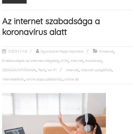
Az internet szabadsága a
koronavírus alatt
,
Gyurászné Papp Hajnalka
Emberek
2020-11-16
,
,
,
,
Érdekességek az internet világából
GYIK
Internet
Kutatások
,
,
,
,
SZOLGÁLTATÁSAINK
Tech
Wi-Fi
internet
internet szolgáltató
,
,
internetelérés
online kapcsolattartás
online lét