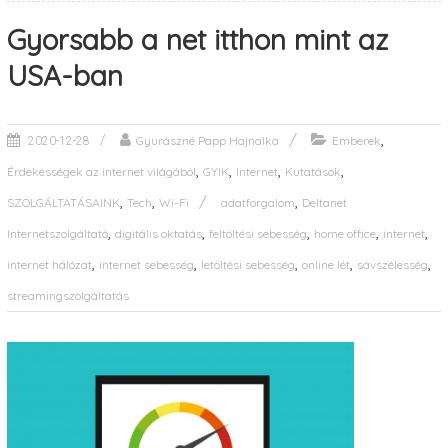
Gyorsabb a net itthon mint az
USA-ban
,
Gyurászné Papp Hajnalka
Emberek
2020-12-28
,
,
,
,
Érdekességek az internet világából
GYIK
Internet
Kutatások
,
,
,
SZOLGÁLTATÁSAINK
Tech
Wi-Fi
adatforgalom
Deltanet
,
,
,
,
,
Internetszolgáltató
digitális oktatás
feltöltési sebesség
home office
internet
,
,
,
,
,
internet hálózat
internet sebesség
letöltési sebesség
online lét
sávszélesség
streamingszolgáltatás