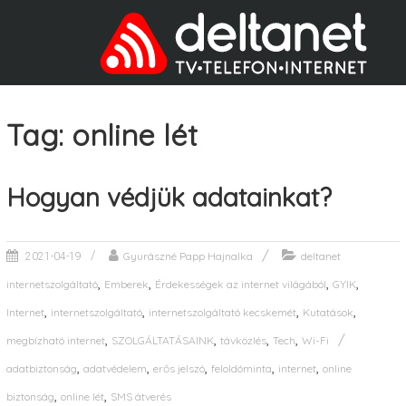
Tag: online lét
Hogyan védjük adatainkat?
Gyurászné Papp Hajnalka
deltanet
2021-04-19
,
,
,
,
internetszolgáltató
Emberek
Érdekességek az internet világából
GYIK
,
,
,
,
Internet
internetszolgáltató
internetszolgáltató kecskemét
Kutatások
,
,
,
,
megbízható internet
SZOLGÁLTATÁSAINK
távközlés
Tech
Wi-Fi
,
,
,
,
,
adatbiztonság
adatvédelem
erős jelszó
feloldóminta
internet
online
,
,
biztonság
online lét
SMS átverés