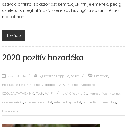
szavak, amikről sokszor azt sem tudjuk mit jelentenek, pedig
az életünk meghatározó szereplői. Bizonyára sokan mérték
már otthon
Tovább
2020 pozitív hozadéka
,
Gyurászné Papp Hajnalka
Emberek
2021-01-04
,
,
,
,
Érdekességek az internet világából
GYIK
Internet
Kutatások
,
,
,
,
,
SZOLGÁLTATÁSAINK
Tech
Wi-Fi
digitális oktatás
home office
internet
,
,
,
,
,
internetelérés
internethasználat
internetkapcsolat
online lét
online világ
távmunka