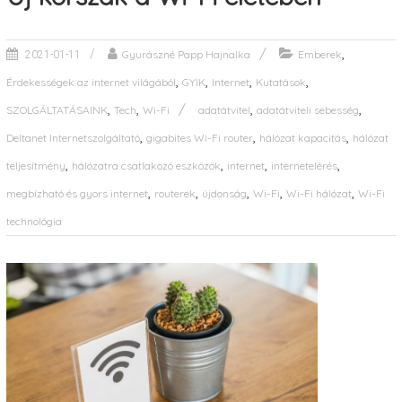
,
Gyurászné Papp Hajnalka
Emberek
2021-01-11
,
,
,
,
Érdekességek az internet világából
GYIK
Internet
Kutatások
,
,
,
,
SZOLGÁLTATÁSAINK
Tech
Wi-Fi
adatátvitel
adatátviteli sebesség
,
,
,
Deltanet Internetszolgáltató
gigabites Wi-Fi router
hálózat kapacitás
hálózat
,
,
,
,
teljesítmény
hálózatra csatlakozó eszközök
internet
internetelérés
,
,
,
,
,
megbízható és gyors internet
routerek
újdonság
Wi-Fi
Wi-Fi hálózat
Wi-Fi
technológia