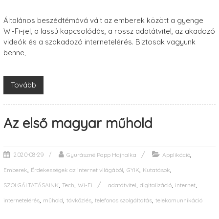
Általános beszédtémává vált az emberek között a gyenge
Wi-Fi-jel, a lassú kapcsolódás, a rossz adatátvitel, az akadozó
videók és a szakadozó internetelérés. Biztosak vagyunk
benne,
Tovább
Az első magyar műhold
,
Gyurászné Papp Hajnalka
Applikáció
2020-08-29
,
,
,
,
Emberek
Érdekességek az internet világából
GYIK
Kutatások
,
,
,
,
,
SZOLGÁLTATÁSAINK
Tech
Wi-Fi
adatátvitel
digitalizáció
internet
,
,
,
,
internetelérés
műhold
távközlés
telefonos szolgáltatás
telekomunnikáció