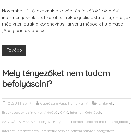
November 11-től azoknak a közép- és felsőfokú oktatási
intézményeknek is át kellett állniuk digitális oktatásra, amelyek
még kitartottak a koronavírus-járvány második hullámában.
„A digitális oktatással
Tovább
Mely tényezőket nem tudom
befolyásolni?
,
Gyurászné Papp Hajnalka
Emberek
2020-11-23
,
,
,
,
Érdekességek az internet világából
GYIK
Internet
Kutatások
,
,
,
,
SZOLGÁLTATÁSAINK
Tech
Wi-Fi
adatátvitel
Deltanet Internetszolgáltató
,
,
,
,
internet
internetelérés
internetkapcsolat
otthoni hálózat
szolgáltató