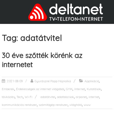
Tag: adatátvitel
30 éve szőtték körénk az
internetet
,
Gyurászné Papp Hajnalka
Applikáció
2021-08-09
,
,
,
,
,
Emberek
Érdekességek az internet világából
GYIK
Internet
Kutatások
,
,
,
,
,
,
távközlés
Tech
Wi-Fi
adatátvitel
adatbázisok
arpanet
internet
,
,
,
kommunikációs rendszer
számítógép rendszer
világháló
www