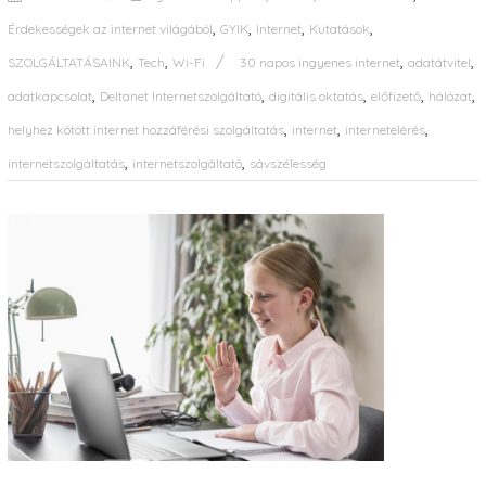
,
,
,
,
Érdekességek az internet világából
GYIK
Internet
Kutatások
,
,
,
,
SZOLGÁLTATÁSAINK
Tech
Wi-Fi
30 napos ingyenes internet
adatátvitel
,
,
,
,
,
adatkapcsolat
Deltanet Internetszolgáltató
digitális oktatás
előfizető
hálózat
,
,
,
helyhez kötött internet hozzáférési szolgáltatás
internet
internetelérés
,
,
internetszolgáltatás
internetszolgáltató
sávszélesség