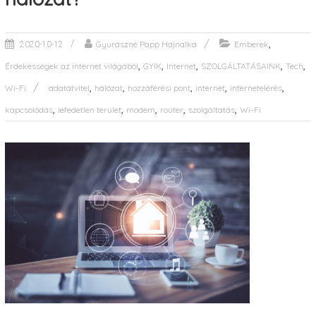
,
Gyurászné Papp Hajnalka
Emberek
2020-10-12
,
,
,
,
,
Érdekességek az internet világából
GYIK
Internet
SZOLGÁLTATÁSAINK
Tech
,
,
,
,
,
Wi-Fi
adatátvitel
hálózat
hozzáférési pont
internet
internetelérés
,
,
,
,
,
kapcsolódás
lefedetlen terület
modem
router
szolgáltatás
Wi-Fi