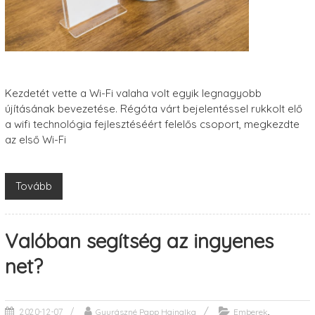
Kezdetét vette a Wi-Fi valaha volt egyik legnagyobb
újításának bevezetése. Régóta várt bejelentéssel rukkolt elő
a wifi technológia fejlesztéséért felelős csoport, megkezdte
az első Wi-Fi
Tovább
Valóban segítség az ingyenes
net?
,
Gyurászné Papp Hajnalka
Emberek
2020-12-07