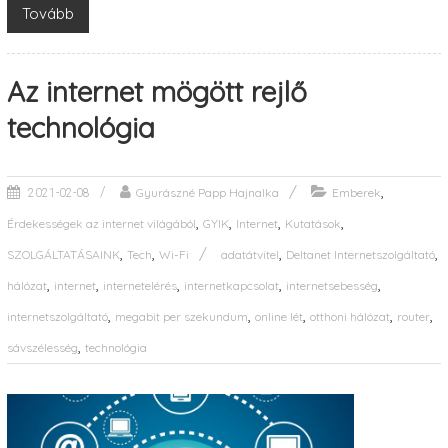
Tovább
Az internet mögött rejlő
technológia
,
Gyurászné Papp Hajnalka
Emberek
2021-02-08
,
,
,
,
Érdekességek az internet világából
GYIK
Internet
Kutatások
,
,
,
,
SZOLGÁLTATÁSAINK
Tech
Wi-Fi
adatátvitel
Deltanet Internetszolgáltató
,
,
,
,
,
hálózat
internet
internetelérés
internetkapcsolat
internetsebesség
,
,
,
,
,
internetszolgáltató
megabit per szekundum
online lét
otthoni hálózat
router
,
sávszélesség
technológia