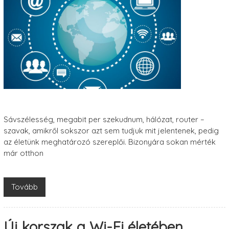
Sávszélesség, megabit per szekudnum, hálózat, router –
szavak, amikről sokszor azt sem tudjuk mit jelentenek, pedig
az életünk meghatározó szereplői. Bizonyára sokan mérték
már otthon
Tovább
Új korszak a Wi-Fi életében