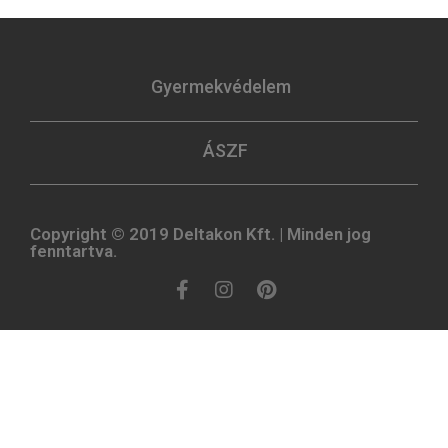
Gyermekvédelem
ÁSZF
Copyright © 2019 Deltakon Kft. | Minden jog
fenntartva.​