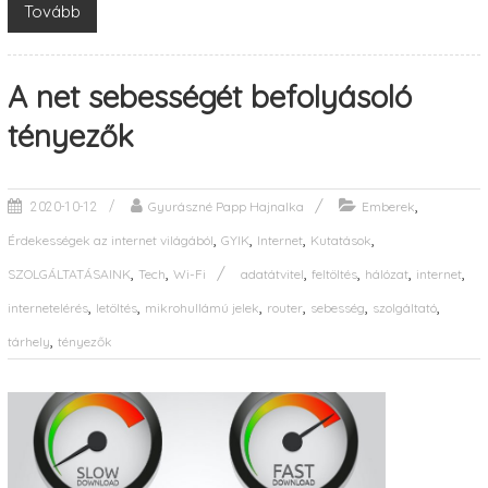
Tovább
A net sebességét befolyásoló
tényezők
,
Gyurászné Papp Hajnalka
Emberek
2020-10-12
,
,
,
,
Érdekességek az internet világából
GYIK
Internet
Kutatások
,
,
,
,
,
,
SZOLGÁLTATÁSAINK
Tech
Wi-Fi
adatátvitel
feltöltés
hálózat
internet
,
,
,
,
,
,
internetelérés
letöltés
mikrohullámú jelek
router
sebesség
szolgáltató
,
tárhely
tényezők