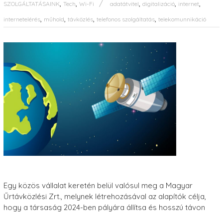
,
,
,
,
,
SZOLGÁLTATÁSAINK
Tech
Wi-Fi
adatátvitel
digitalizáció
internet
,
,
,
,
internetelérés
műhold
távközlés
telefonos szolgáltatás
telekomunnikáció
Egy közös vállalat keretén belül valósul meg a Magyar
Űrtávközlési Zrt., melynek létrehozásával az alapítók célja,
hogy a társaság 2024-ben pályára állítsa és hosszú távon