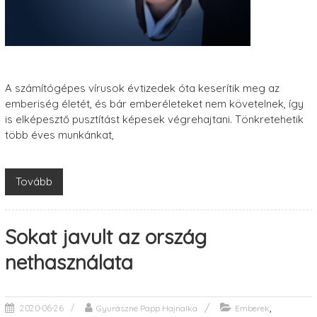
A számítógépes vírusok évtizedek óta keserítik meg az
emberiség életét, és bár emberéleteket nem követelnek, így
is elképesztő pusztítást képesek végrehajtani. Tönkretehetik
több éves munkánkat,
Tovább
Sokat javult az ország
nethasználata
,
Gyurászné Papp Hajnalka
Emberek
2020-06-26