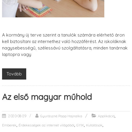
A kormány új terve szerint a tanulók számára elérhető áron
kell biztosítani az internethez való hozzáférést. Az iskoláknak
nagysebességű, szélessávú szolgáltatásra, minden tanárnak
laptopra vagy
Tovább
Az első magyar műhold
,
Gyurászné Papp Hajnalka
Applikáció
2020-08-29
,
,
,
,
Emberek
Érdekességek az internet világából
GYIK
Kutatások