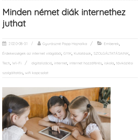
Minden német diák internethez
juthat
,
Gyurászné Papp Hajnalka
Emberek
2020-08-31
,
,
,
,
Érdekességek az internet világából
GYIK
Kutatások
SZOLGÁLTATÁSAINK
,
,
,
,
,
Tech
Wi-Fi
digitalizáció
internet
internet hozzáférés
iskola
távközlési
,
szolgáltatás
wifi kapcsolat