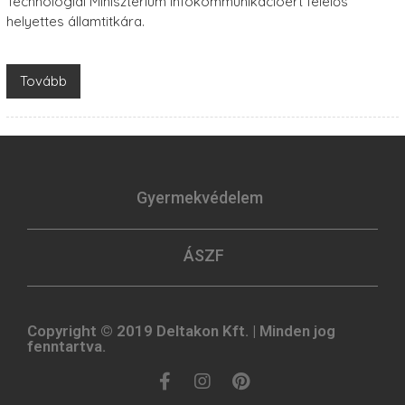
Technológiai Minisztérium infokommunikációért felelős
helyettes államtitkára.
Tovább
Gyermekvédelem
ÁSZF
Copyright © 2019 Deltakon Kft. | Minden jog
fenntartva.​