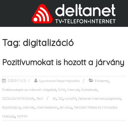
Tag: digitalizáció
Pozitívumokat is hozott a járvány
,
Gyurászné Papp Hajnalka
Emberek
2020-11-23
,
,
,
,
Érdekességek az internet világából
GYIK
Internet
Kutatások
,
,
,
,
,
SZOLGÁLTATÁSAINK
Tech
4G
5G
covid19
Deltanet Internetszolgáltató
,
,
,
,
digitalizáció
internet
internetelérés
járvány
Nemzeti Média és Hírközlési
,
Hatóság
NMHH