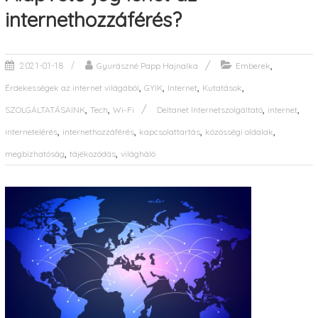
internethozzáférés?
,
Gyurászné Papp Hajnalka
Emberek
2021-01-18
,
,
,
,
Érdekességek az internet világából
GYIK
Internet
Kutatások
,
,
,
,
SZOLGÁLTATÁSAINK
Tech
Wi-Fi
Deltanet Internetszolgáltató
internet
,
,
,
,
internetelérés
internethozzáférés
kapcsolattartás
közösségi oldalak
,
,
megbízhatóság
tájékozódás
világháló