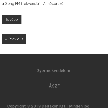
a Gong FM frekvenciáin. A műsorszám
Tovább
← Previous
Gyermekvédelem
ÁSZF
Copyright © 2019 Deltakon Kft. | Minden jog