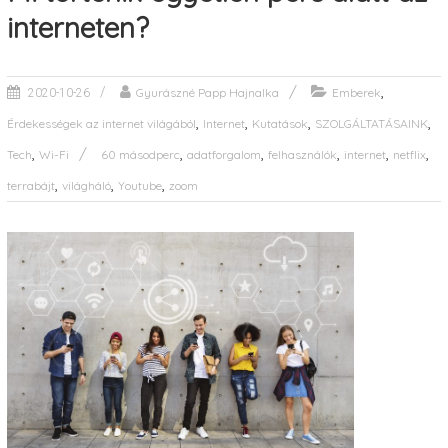
interneten?
,
Gyurászné Papp Hajnalka
Emberek
2020-10-26
,
,
,
,
Érdekességek az internet világából
Internet
Kutatások
SZOLGÁLTATÁSAINK
,
,
,
,
,
,
Tech
Wi-Fi
60 másodperc
adatforgalom
felhasználók
internet
netflix
,
,
,
terrabájt
világháló
Youtube
zoom