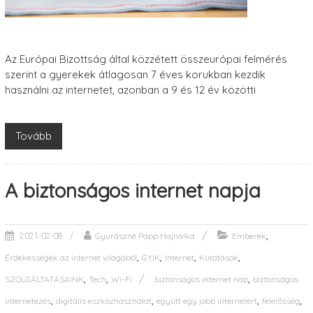
Az Európai Bizottság által közzétett összeurópai felmérés
szerint a gyerekek átlagosan 7 éves korukban kezdik
használni az internetet, azonban a 9 és 12 év közötti
Tovább
A biztonságos internet napja
,
Gyurászné Papp Hajnalka
Emberek
2021-02-08
,
,
,
,
Érdekességek az internet világából
GYIK
Internet
Kutatások
,
,
,
SZOLGÁLTATÁSAINK
Tech
Wi-Fi
biztonságos internet nap
biztonságos
,
,
,
,
internetezés
digitális eszközhasználat
együtt egy jobb internetért
felelősség