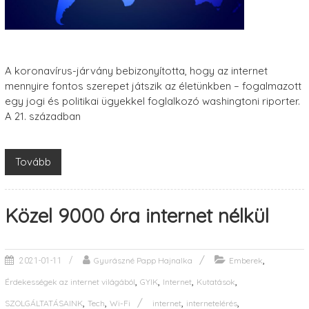
A koronavírus-járvány bebizonyította, hogy az internet
mennyire fontos szerepet játszik az életünkben – fogalmazott
egy jogi és politikai ügyekkel foglalkozó washingtoni riporter.
A 21. században
Tovább
Közel 9000 óra internet nélkül
,
Gyurászné Papp Hajnalka
Emberek
2021-01-11
,
,
,
,
Érdekességek az internet világából
GYIK
Internet
Kutatások
,
,
,
,
SZOLGÁLTATÁSAINK
Tech
Wi-Fi
internet
internetelérés