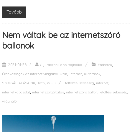
Tovább
Nem váltak be az internetszóró
ballonok
,
Gyurászné Papp Hajnalka
Emberek
2021-01-26
,
,
,
,
Érdekességek az internet világából
GYIK
Internet
Kutatások
,
,
,
,
SZOLGÁLTATÁSAINK
Tech
Wi-Fi
feltöltési sebesség
internet
,
,
,
,
internetkapcsolat
internetszolgáltatás
internetszóró ballon
letöltési sebesség
világháló