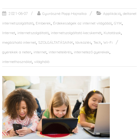
,
Gyurászné Papp Hajnalka
Applikáció
deltanet
2021-06-07
,
,
,
,
internetszolgáltató
Emberek
Érdekességek az internet világából
GYIK
,
,
,
,
Internet
internetszolgáltató
internetszolgáltató kecskemét
Kutatások
,
,
,
,
megbízható internet
SZOLGÁLTATÁSAINK
távközlés
Tech
Wi-Fi
,
,
,
,
gyerekek a neten
internet
internetelérés
internetező gyerekek
,
internethasználat
világháló