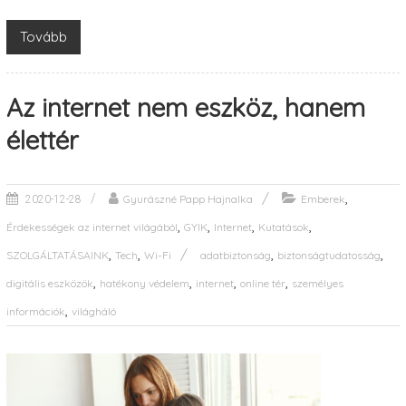
Tovább
Az internet nem eszköz, hanem
élettér
,
Gyurászné Papp Hajnalka
Emberek
2020-12-28
,
,
,
,
Érdekességek az internet világából
GYIK
Internet
Kutatások
,
,
,
,
SZOLGÁLTATÁSAINK
Tech
Wi-Fi
adatbiztonság
biztonságtudatosság
,
,
,
,
digitális eszközök
hatékony védelem
internet
online tér
személyes
,
információk
világháló