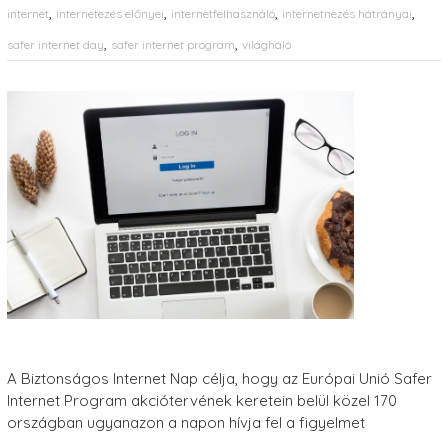
,
,
,
,
internet
internetezés előnyei
internetfelhasználó
internetnezés hátrányai
,
,
safer internet day
safer internet program
világháló
A Biztonságos Internet Nap célja, hogy az Európai Unió Safer
Internet Program akciótervének keretein belül közel 170
országban ugyanazon a napon hívja fel a figyelmet