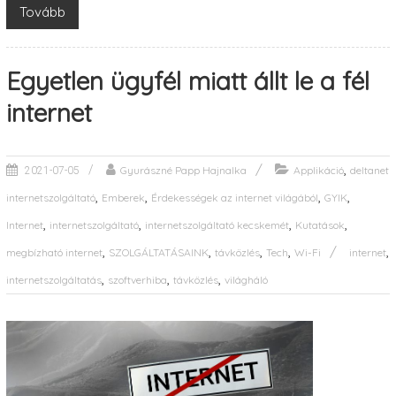
Tovább
Egyetlen ügyfél miatt állt le a fél
internet
,
Gyurászné Papp Hajnalka
Applikáció
deltanet
2021-07-05
,
,
,
,
internetszolgáltató
Emberek
Érdekességek az internet világából
GYIK
,
,
,
,
Internet
internetszolgáltató
internetszolgáltató kecskemét
Kutatások
,
,
,
,
,
megbízható internet
SZOLGÁLTATÁSAINK
távközlés
Tech
Wi-Fi
internet
,
,
,
internetszolgáltatás
szoftverhiba
távközlés
világháló