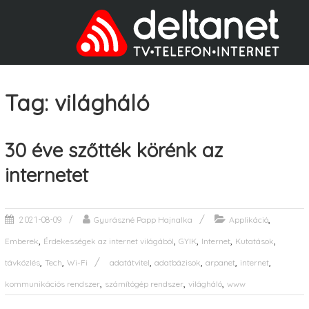
Tag: világháló
30 éve szőtték körénk az
internetet
,
Gyurászné Papp Hajnalka
Applikáció
2021-08-09
,
,
,
,
,
Emberek
Érdekességek az internet világából
GYIK
Internet
Kutatások
,
,
,
,
,
,
távközlés
Tech
Wi-Fi
adatátvitel
adatbázisok
arpanet
internet
,
,
,
kommunikációs rendszer
számítógép rendszer
világháló
www