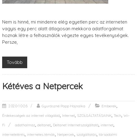
Nem is hinné, mi mindenre elég egyetlen perc az interneten
vagyis egy perc alatt átlagosan mekkora adatforgalmat
hoznak létre a felhasználók végezte egyes tevékenységek.
Persze,
Tovább
Kétéves a Netpercek
,
Gyurászné Papp Hajnalka
Emberek
2020-10-26
,
,
,
,
Érdekességek az internet világából
Internet
SZOLGÁLTATÁSAINK
Tech
Wi-
,
,
,
,
Fi
adathalmaz
deltanet
Deltanet Internetszolgáltató
internet
,
,
,
,
internetelérés
internetes témák
Netpercek
szolgáltatás
társadalmi