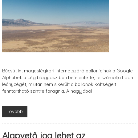
Búcsút int magaslégköri internetszóró ballonjainak a Google-
Alphabet: a cég ​blogposztban bejelentette, felszámolja Loon
leánycégét, miután nem sikerült a ballonok költségeit
fenntartható szintre faragnia. A nagyjából
Tovább
Alapvető jog lehet az