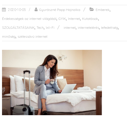
,
Gyurászné Papp Hajnalka
Emberek
2020-10-05
,
,
,
,
Érdekességek az internet világából
GYIK
Internet
Kutatások
,
,
,
,
,
SZOLGÁLTATÁSAINK
Tech
Wi-Fi
internet
internetelérés
lefedettség
,
minőség
szélessávú internet