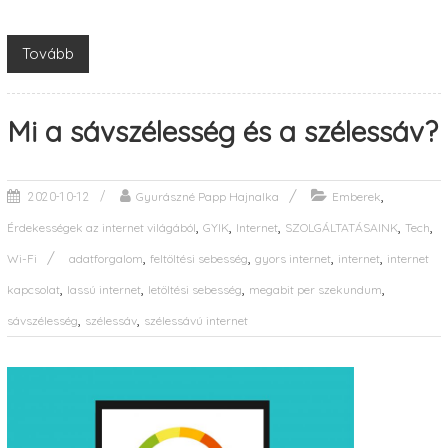
Tovább
Mi a sávszélesség és a szélessáv?
,
Gyurászné Papp Hajnalka
Emberek
2020-10-12
,
,
,
,
,
Érdekességek az internet világából
GYIK
Internet
SZOLGÁLTATÁSAINK
Tech
,
,
,
,
Wi-Fi
adatforgalom
feltöltési sebesség
gyors internet
internet
internet
,
,
,
,
kapcsolat
lassú internet
letöltési sebesség
megabit per szekundum
,
,
sávszélesség
szélessáv
szélessávú internet