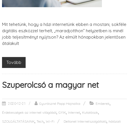
Mit tehetünk, hogy a házi internetünk ebben a mostani, sokféle
digitális eszközzel terhelt, „maradjotthon” helyzetben is minél
jobb teljesítményt nyújtson? Az elmúlt hónapokban jelentősen
átalakult
Tovább
Szuperolcsó a magyar net
,
Gyurászné Papp Hajnalka
Emberek
2020-12-21
,
,
,
,
Érdekességek az internet világából
GYIK
Internet
Kutatások
,
,
,
SZOLGÁLTATÁSAINK
Tech
Wi-Fi
Deltanet Internetszolgáltató
hálózati