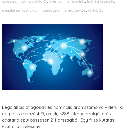
,
,
,
,
,
sebesség
hazai szolgáltatók
internet
internetelérés
letöltési sebesség
,
,
,
megabit per szekundum
szélessávú internet
távközl
távközlés
Legalábbis átlagosan és nominális áron számolva – derül ki
egy friss elemzésből, amely ​3288 internetszolgáltatás
adataira épül összesen 211 országból. Egy friss kutatás
ezúttal a szélessávú