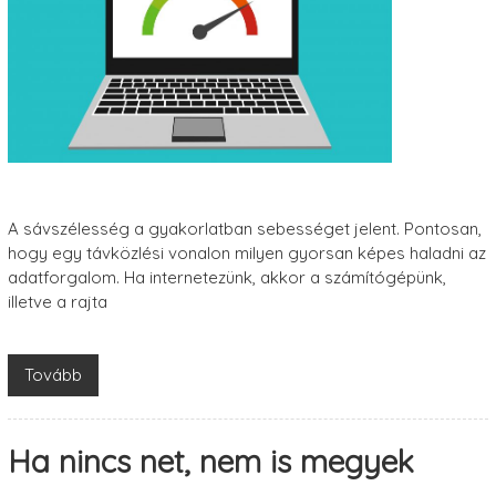
A sávszélesség a gyakorlatban sebességet jelent. Pontosan,
hogy egy távközlési vonalon milyen gyorsan képes haladni az
adatforgalom. Ha internetezünk, akkor a számítógépünk,
illetve a rajta
Tovább
Ha nincs net, nem is megyek