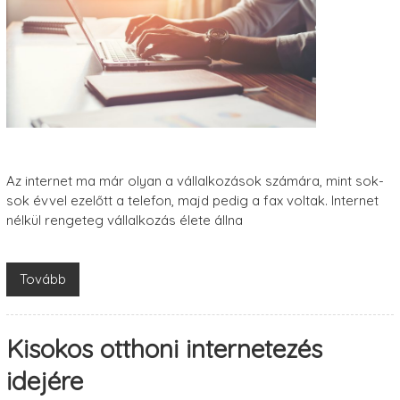
Az internet ma már olyan a vállalkozások számára, mint sok-
sok évvel ezelőtt a telefon, majd pedig a fax voltak. Internet
nélkül rengeteg vállalkozás élete állna
Tovább
Kisokos otthoni internetezés
idejére