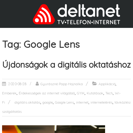
Tag: Google Lens
Újdonságok a digitális oktatáshoz
,
Gyurászné Papp Hajnalka
Applikáció
2020-08-28
,
,
,
,
,
Emberek
Érdekességek az internet világából
GYIK
Kutatások
Tech
Wi-
,
,
,
,
,
Fi
digitális oktatás
google
Google Lens
internet
internetelérés
távközlési
szolgáltatás