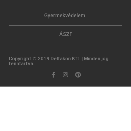
Gyermekvédelem
ÁSZF
Copyright © 2019 Deltakon Kft. | Minden jog
fenntartva.​