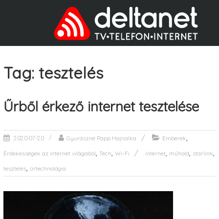
Tag: tesztelés
Űrből érkező internet tesztelése
,
Gyurászné Papp Hajnalka
Emberek
2020-07-20
,
,
,
,
,
Érdekességek az internet világából
Tech
Wi-Fi
internet
műhold
starlink
,
tesztelés
űrtechnológia