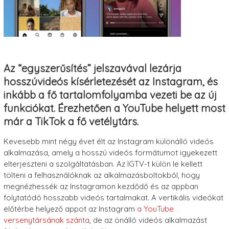
Az “egyszerűsítés” jelszavával lezárja
hosszúvideós kísérletezését az Instagram, és
inkább a fő tartalomfolyamba vezeti be az új
funkciókat. Érezhetően a YouTube helyett most
már a TikTok a fő vetélytárs.
Kevesebb mint négy évet élt az Instagram különálló videós
alkalmazása, amely a hosszú videós formátumot igyekezett
elterjeszteni a szolgáltatásban. Az IGTV-t külön le kellett
tölteni a felhasználóknak az alkalmazásboltokból, hogy
megnézhessék az Instagramon kezdődő és az appban
folytatódó hosszabb videós tartalmakat. A vertikális videókat
előtérbe helyező appot az Instagram
a YouTube
versenytársának szánta
, de az önálló videós alkalmazást