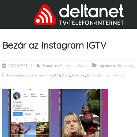
Bezár az Instagram IGTV
,
,
Applikáció
Emberek
2022-03-21
Gyurászné Papp Hajnalka
,
,
,
,
,
Érdekességek az internet világából
GYIK
Internet
távközlés
Tech
Wi-Fi