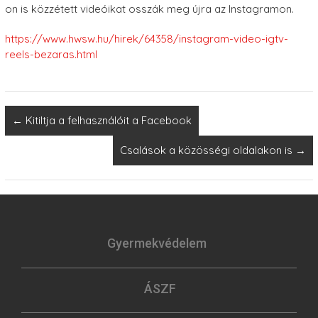
on is közzétett videóikat osszák meg újra az Instagramon.
https://www.hwsw.hu/hirek/64358/instagram-video-igtv-
reels-bezaras.html
←
Kitiltja a felhasználóit a Facebook
Csalások a közösségi oldalakon is
→
Gyermekvédelem
ÁSZF