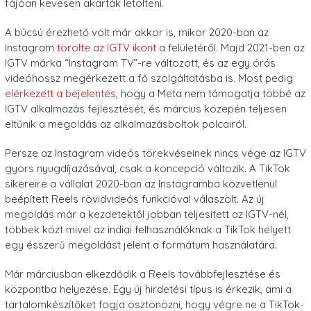
fájóan kevesen akarták letölteni.
A búcsú érezhető volt már akkor is, mikor 2020-ban az
Instagram
törölte az IGTV ikont
a felületéről. Majd 2021-ben az
IGTV márka “Instagram TV”-re változott, és az egy órás
videóhossz megérkezett a fő szolgáltatásba is. Most pedig
elérkezett a bejelentés
, hogy a Meta nem támogatja többé az
IGTV alkalmazás fejlesztését, és március közepén teljesen
eltűnik a megoldás az alkalmazásboltok polcairól.
Persze az Instagram videós törekvéseinek nincs vége az IGTV
gyors nyugdíjazásával, csak a koncepció változik. A TikTok
sikereire a vállalat 2020-ban az Instagramba közvetlenül
beépített Reels rövidvideós funkcióval válaszolt. Az új
megoldás már a kezdetektől jobban teljesített az IGTV-nél,
többek közt mivel az indiai felhasználóknak a TikTok helyett
egy ésszerű megoldást jelent a formátum használatára.
Már márciusban elkezdődik a Reels továbbfejlesztése és
központba helyezése. Egy új hirdetési típus is érkezik, ami a
tartalomkészítőket fogja ösztönözni, hogy végre ne a TikTok-