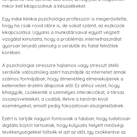
mikor kell kikapcsolniuk a készülékeket.
Egy indiai klinikai pszichológia professzor is megerősítette,
hogy ha csak rövid időre is, de sokat számít, az eszközök
kikapcsolása. Ugyanis a munkatársaival együtt végzett
vizsgálat kimutatta, hogy a problémás internethasználat
gyorsan terjedő jelenség a serdülők és fiatal felnőttek
körében.
A pszichológiai stresszre hajlamos vagy stresszt átélő
serdülők valószínűleg azért használják az internetet annak
számos formájában, hogy átmenetileg elmeneküljenek a
kellemetlen érzelmi állapotok elől. Ez ahhoz vezet, hogy
kihagyják, csökkentik a személyes interakciókat, a társas
összejöveteleket, a családi, illetve a tanórán kívüli
eseményeket, emiatt pedig fokozatosan elszigetelődnek.
Ezért is tartják nagyon fontosnak a faluban, hogy tudatosan
digitális böjtöt tartsanak, hogy kütyüzés helyett minőségi
tevékenységekkel töltsék el azt az időt, így csökkentve az