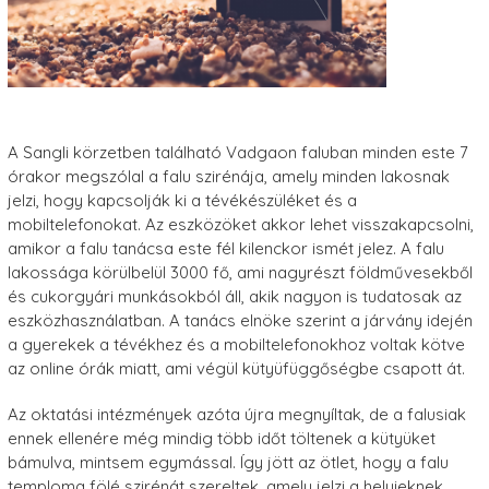
A Sangli körzetben található Vadgaon faluban minden este 7
órakor megszólal a falu szirénája, amely minden lakosnak
jelzi, hogy kapcsolják ki a tévékészüléket és a
mobiltelefonokat. Az eszközöket akkor lehet visszakapcsolni,
amikor a falu tanácsa este fél kilenckor ismét jelez. A falu
lakossága körülbelül 3000 fő, ami nagyrészt földművesekből
és cukorgyári munkásokból áll, akik nagyon is tudatosak az
eszközhasználatban. A tanács elnöke szerint a járvány idején
a gyerekek a tévékhez és a mobiltelefonokhoz voltak kötve
az online órák miatt, ami végül kütyüfüggőségbe csapott át.
Az oktatási intézmények azóta újra megnyíltak, de a falusiak
ennek ellenére még mindig több időt töltenek a kütyüket
bámulva, mintsem egymással. Így jött az ötlet, hogy a falu
temploma fölé szirénát szereltek, amely jelzi a helyieknek