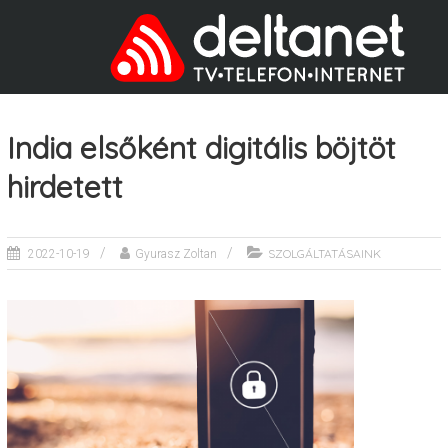
India elsőként digitális böjtöt
hirdetett
SZOLGÁLTATÁSAINK
2022-10-19
Gyurasz Zoltan