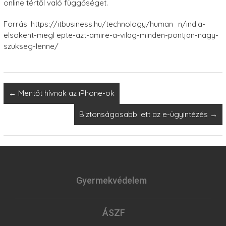
online tértől való függőséget.
Forrás: https://itbusiness.hu/technology/human_n/india-
elsokent-megl epte-azt-amire-a-vilag-minden-pontjan-nagy-
szukseg-lenne/
←
Mentőt hívnak az iPhone-ok
Biztonságosabb lett az e-ügyintézés
→
Gyermekvédelem
ÁSZF