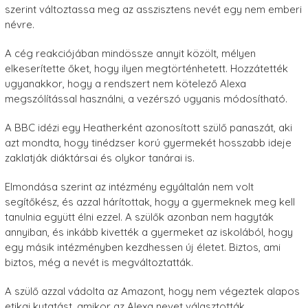
szerint változtassa meg az asszisztens nevét egy nem emberi
névre.
A cég reakciójában mindössze annyit közölt, mélyen
elkeserítette őket, hogy ilyen megtörténhetett. Hozzátették
ugyanakkor, hogy a rendszert nem kötelező Alexa
megszólítással használni, a vezérszó ugyanis módosítható.
A BBC idézi egy Heatherként azonosított szülő panaszát, aki
azt mondta, hogy tinédzser korú gyermekét hosszabb ideje
zaklatják diáktársai és olykor tanárai is.
Elmondása szerint az intézmény egyáltalán nem volt
segítőkész, és azzal hárítottak, hogy a gyermeknek meg kell
tanulnia együtt élni ezzel. A szülők azonban nem hagyták
annyiban, és inkább kivették a gyermeket az iskolából, hogy
egy másik intézményben kezdhessen új életet. Biztos, ami
biztos, még a nevét is megváltoztatták.
A szülő azzal vádolta az Amazont, hogy nem végeztek alapos
etikai kutatást, amikor az Alexa nevet választották.