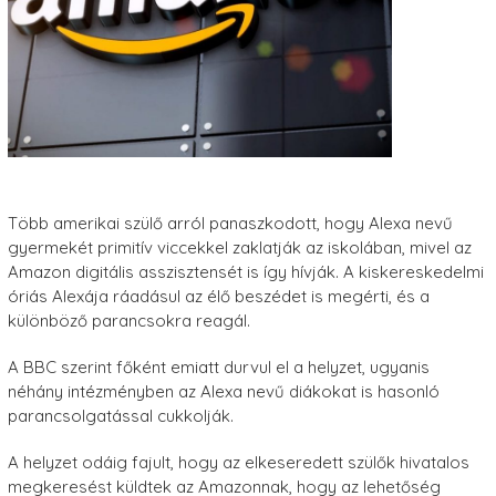
Több amerikai szülő arról panaszkodott, hogy Alexa nevű
gyermekét primitív viccekkel zaklatják az iskolában, mivel az
Amazon digitális asszisztensét is így hívják. A kiskereskedelmi
óriás Alexája ráadásul az élő beszédet is megérti, és a
különböző parancsokra reagál.
A BBC szerint főként emiatt durvul el a helyzet, ugyanis
néhány intézményben az Alexa nevű diákokat is hasonló
parancsolgatással cukkolják.
A helyzet odáig fajult, hogy az elkeseredett szülők hivatalos
megkeresést küldtek az Amazonnak, hogy az lehetőség