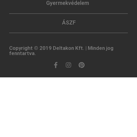
Gyermekvédelem
ÁSZF
Copyright © 2019 Deltakon Kft. | Minden jog
fenntartva.​