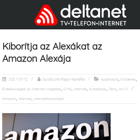
Kiborítja az Alexákat az
Amazon Alexája
,
,
Applikáció
Emberek
2021-07-12
Gyurászné Papp Hajnalka
,
,
,
,
,
Érdekességek az internet világából
GYIK
Internet
Kutatások
Tech
Wi-Fi
,
,
Amazon
internet
internethasználat