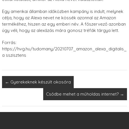
Egy amerikai államban időközben kampány is indult, melynek
célja, hogy az Alexa nevet ne kössék azonnal az Amazon
termékéhez, hiszen az egy emberi név. A főszervező azonban
úgy véli, hogy az alexázás mára gonosz tréfák tárgya lett.
Forrás:
https://hvg.hu/tudomany/20210707_amazon_alexa_digitalis_
a sszisztens
←
Gyerekeknek készült okosóra
Csődbe mehet a műholdas internet?
→