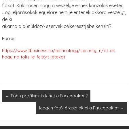
fiókot. Különösen nagy a veszélye ennek konzolok esetén.
Jogi eljárásokok egyelőre nem jelentenek akkora veszélyt,
de ki
akarna a bűnüldöző szervek célkeresztjébe kerülni?
Forrás:
https://www.itbusiness.hu/technology/security_n/ot-ok-
hogy-ne-tolts-le-feltort-jatekot
←
Több profilunk is lehet a Facebookon?
Idegen fotói árasztják el a Facebookját
→