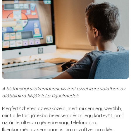
A biztonsági szakemberek viszont ezzel kapcsolatban az
alábbiakra hívják fel a figyelmedet:
Megfertőzheted az eszközeid, mert mi sem egyszerűbb,
mint a feltört játékba belecsempészni egy kártevőt, amit
aztán letöltesz a gépedre vagy telefonodra.
Ilyenkor még az sem gyanús, ha a szoftver arra kér,