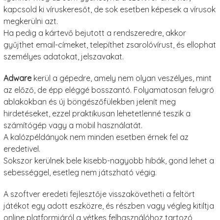
kapcsold ki víruskeresőt, de sok esetben képesek a vírusok
megkerülni azt.
Ha pedig a kártevő bejutott a rendszeredre, akkor
gyűjthet email-címeket, telepíthet zsarolóvírust, és ellophat
személyes adatokat, jelszavakat.
Adware
kerül a gépedre, amely nem olyan veszélyes, mint
az előző, de épp eléggé bosszantó. Folyamatosan felugró
ablakokban és új böngészőfülekben jelenít meg
hirdetéseket, ezzel praktikusan lehetetlenné teszik a
számítógép vagy a mobil használatát.
A kalózpéldányok nem minden esetben érnek fel az
eredetivel.
Sokszor kerülnek bele kisebb-nagyobb hibák, gond lehet a
sebességgel, esetleg nem játszható végig.
A szoftver eredeti fejlesztője visszakövetheti a feltört
játékot egy adott eszközre, és részben vagy végleg kitiltja
online platformjáról a vétkes felhasználóhoz tartozó