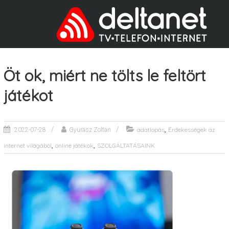
Öt ok, miért ne tölts le feltört
játékot
,
adatlopás
Érdekességek az
2022-07-28
Gyurasz Zoltan
,
,
internet világából
online játékok
SZOLGÁLTATÁSAINK