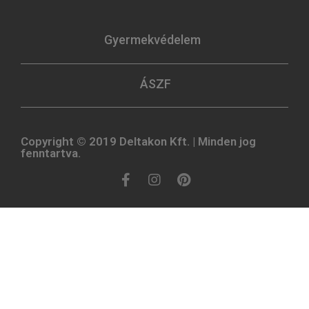
Gyermekvédelem
ÁSZF
Copyright © 2019 Deltakon Kft. | Minden jog
fenntartva.​