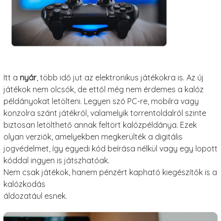
Itt a
nyár
, több idő jut az elektronikus játékokra is. Az új
játékok nem olcsók, de ettől még nem érdemes a kalóz
példányokat letölteni. Legyen szó PC-re, mobilra vagy
konzolra szánt játékról, valamelyik torrentoldalról szinte
biztosan letölthető annak feltört kalózpéldánya. Ezek
olyan verziók, amelyekben megkerülték a digitális
jogvédelmet, így egyedi kód beírása nélkül vagy egy lopott
kóddal ingyen is játszhatóak.
Nem csak játékok, hanem pénzért kapható kiegészítők is a
kalózkodás
áldozatául esnek.