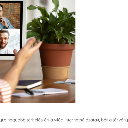
e nagyobb terhelés éri a világ internethálózatait, bár a járvány