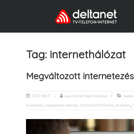
Tag: internethálózat
Megváltozott internetezés
Gyurászné Papp Hajnalka
Applik
2021-06-07
,
,
,
,
Kutatások
megbízható internet
SZOLGÁLTATÁSAINK
távközlés