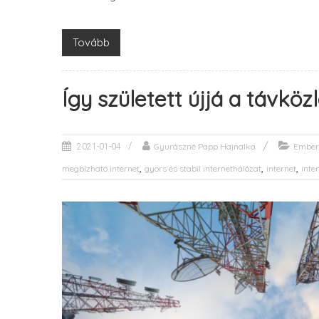
Tovább
Így született újjá a távköz
Gyurászné Papp Hajnalka
Ember
2021-01-04
,
,
,
megbízható internet
gyors és stabil internethálózat
internet
inte