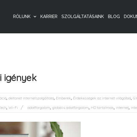
RÓLUNK
KARRIER
SZOLGÁLTATÁSAINK
BLOG
DOKU
i igények
,
,
,
,
áció
deltanet internetszolgáltató
Emberek
Érdekességek az internet világából
GY
,
,
,
,
,
Tech
Wi-Fi
adatforgalom
globális adatforgalom
HD tartalmak
internet
int