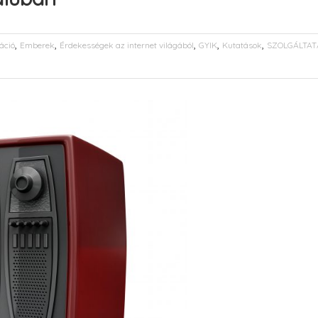
,
,
,
,
,
áció
Emberek
Érdekességek az internet világából
GYIK
Kutatások
SZOLGÁLTAT