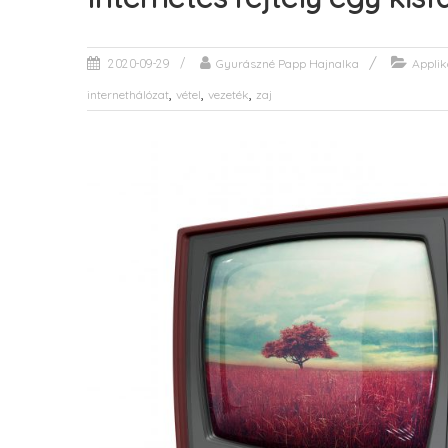
Gyurászné Papp Hajnalka
Applik
2020-09-29
,
,
,
internethálózat
vétel
vezeték
zaj