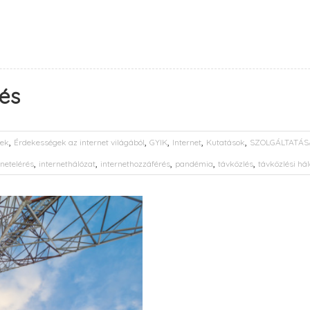
lés
,
,
,
,
,
ek
Érdekességek az internet világából
GYIK
Internet
Kutatások
SZOLGÁLTATÁS
,
,
,
,
,
rnetelérés
internethálózat
internethozzáférés
pandémia
távközlés
távközlési há