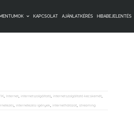
MENTUMOK
KAPCSOLAT
AJÁNLATKÉRÉS
HIBABEJELENTÉS
,
,
,
,
IK
Internet
internetszolgáltató
internetszolgáltató kecskemét
,
,
,
ernetezés
internetezési igények
internethálózat
streaming