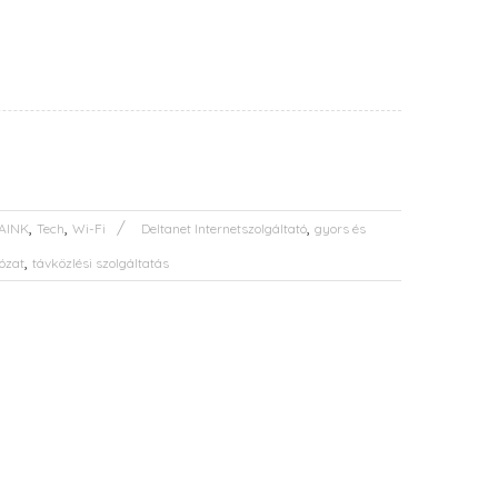
,
,
,
AINK
Tech
Wi-Fi
Deltanet Internetszolgáltató
gyors és
,
lózat
távközlési szolgáltatás