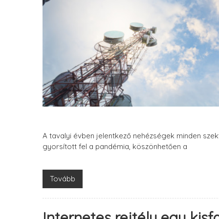
A tavalyi évben jelentkező nehézségek minden szekt
gyorsított fel a pandémia, köszönhetően a
Tovább
Internetes rejtély egy kisf