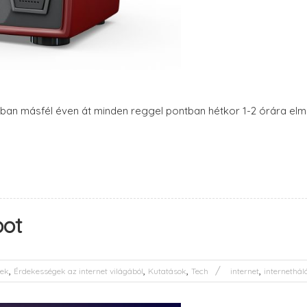
ában másfél éven át minden reggel pontban hétkor 1-2 órára elme
bot
,
,
,
,
ek
Érdekességek az internet világából
Kutatások
Tech
internet
internethál