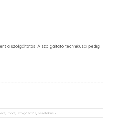
nt a szolgáltatás. A szolgáltató technikusai pedig
,
,
,
ózat
robot
szolgáltatás
vezetéknélküli