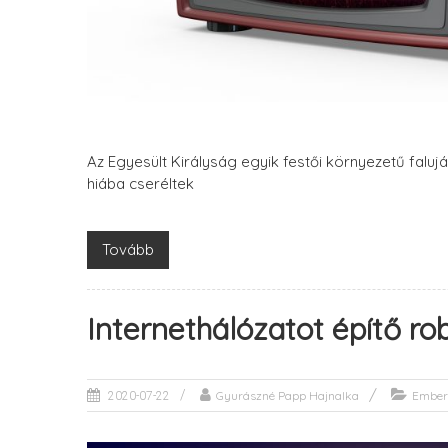
Az Egyesült Királyság egyik festői környezetű faluj
hiába cseréltek
Tovább
Internethálózatot építő ro
Gyurászné Papp Hajnalka
Ember
2020-07-22