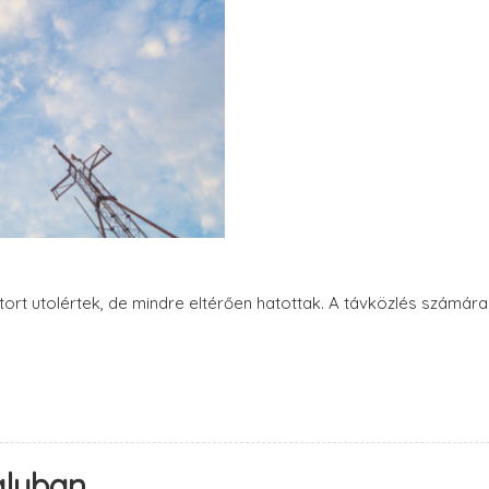
ort utolértek, de mindre eltérően hatottak. A távközlés számár
aluban